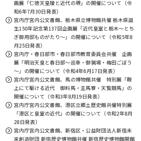
画展「仁徳天皇陵と近代の堺」の開催について（令
和6年7月30日発表）
宮内庁宮内公文書館、栃木県立博物館共催 栃木県誕
生150年記念第137回企画展「近代皇室と栃木～とち
ぎ御用邸ものがたり～」の開催について（令和5年8
月25日発表）
宮内庁・春日部市・春日部市教育委員会共催 企画
展「明治天皇と春日部～巡幸・御猟場・梅田ごぼう
～」の開催について（令和4年6月17日発表）
宮内庁宮内公文書館、馬の博物館共催 特別展「鞍
上にて駆ける近代 御料馬・主馬寮・天覧競馬」の
開催について（令和3年8月19日発表）
宮内庁宮内公文書館、港区立郷土歴史館共催特別展
「港区と皇室の近代」の開催について（令和2年8月
28日発表）
宮内庁宮内公文書館、新宿区・公益財団法人新宿未
来創造財団 新宿歴史博物館共催 新宿歴史博物館開館