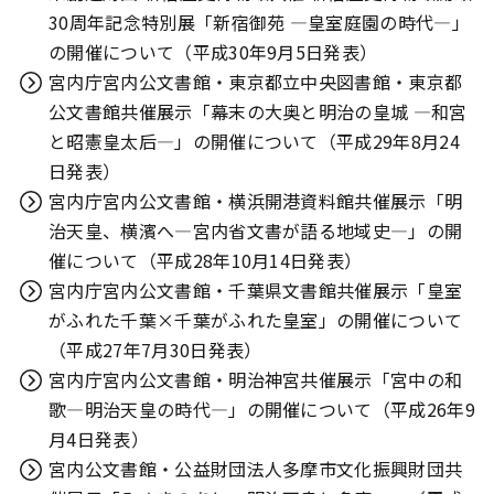
30周年記念特別展「新宿御苑 ―皇室庭園の時代―」
の開催について（平成30年9月5日発表）
宮内庁宮内公文書館・東京都立中央図書館・東京都
公文書館共催展示「幕末の大奥と明治の皇城 ―和宮
と昭憲皇太后―」の開催について（平成29年8月24
日発表）
宮内庁宮内公文書館・横浜開港資料館共催展示「明
治天皇、横濱へ―宮内省文書が語る地域史―」の開
催について（平成28年10月14日発表）
宮内庁宮内公文書館・千葉県文書館共催展示「皇室
がふれた千葉×千葉がふれた皇室」の開催について
（平成27年7月30日発表）
宮内庁宮内公文書館・明治神宮共催展示「宮中の和
歌―明治天皇の時代―」の開催について（平成26年9
月4日発表）
宮内公文書館・公益財団法人多摩市文化振興財団共