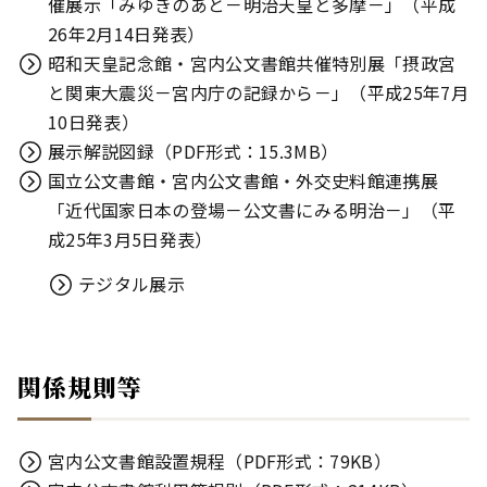
催展示「みゆきのあと－明治天皇と多摩－」（平成
26年2月14日発表）
昭和天皇記念館・宮内公文書館共催特別展「摂政宮
と関東大震災－宮内庁の記録から－」（平成25年7月
10日発表）
展示解説図録（PDF形式：15.3MB）
国立公文書館・宮内公文書館・外交史料館連携展
「近代国家日本の登場－公文書にみる明治－」（平
成25年3月5日発表）
テジタル展示
関係規則等
宮内公文書館設置規程（PDF形式：79KB）