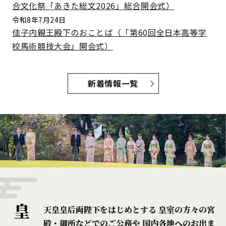
合文化祭「あきた総文2026」総合開会式）
令和8年7月24日
佳子内親王殿下のおことば（「第60回全日本高等学
校馬術競技大会」開会式）
新着情報一覧
天皇皇后両陛下をはじめとする
皇室の方々の宮
殿・御所などでのご公務や
国内各地へのお出ま