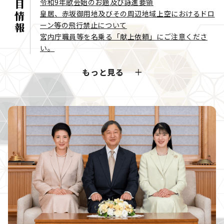
注目情報
令和9年歌会始のお題及び詠進要領
皇居、赤坂御用地及びその周辺地域上空におけるドロ
ーン等の飛行禁止について
宮内庁職員等を名乗る「献上依頼」にご注意くださ
い。
もっと見る