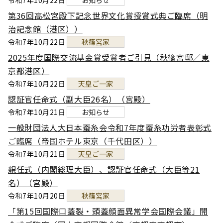
第36回高松宮殿下記念世界文化賞授賞式典ご臨席（明
治記念館（港区））
令和7年10月22日
秋篠宮家
2025年度国際交流基金賞受賞者ご引見（秋篠宮邸／東
京都港区）
令和7年10月22日
天皇ご一家
認証官任命式（副大臣26名）（宮殿）
令和7年10月21日
お知らせ
一般財団法人大日本蚕糸会令和7年度蚕糸功労者表彰式
ご臨席（帝国ホテル東京（千代田区））
令和7年10月21日
天皇ご一家
親任式（内閣総理大臣）、認証官任命式（大臣等21
名）（宮殿）
令和7年10月20日
秋篠宮家
「第15回国際口蓋裂・頭蓋顔面異常学会国際会議」開