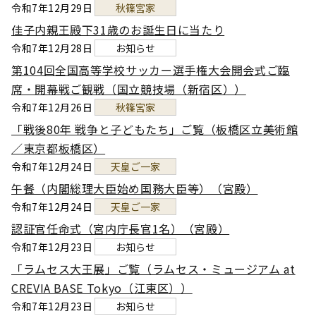
令和7年12月29日
秋篠宮家
佳子内親王殿下31歳のお誕生日に当たり
令和7年12月28日
お知らせ
第104回全国高等学校サッカー選手権大会開会式ご臨
席・開幕戦ご観戦（国立競技場（新宿区））
令和7年12月26日
秋篠宮家
「戦後80年 戦争と子どもたち」ご覧（板橋区立美術館
／東京都板橋区）
令和7年12月24日
天皇ご一家
午餐（内閣総理大臣始め国務大臣等）（宮殿）
令和7年12月24日
天皇ご一家
認証官任命式（宮内庁長官1名）（宮殿）
令和7年12月23日
お知らせ
「ラムセス大王展」ご覧（ラムセス・ミュージアム at
CREVIA BASE Tokyo（江東区））
令和7年12月23日
お知らせ