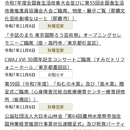
令和7年度全国食生活改善大会並びに第55回全国食生活
改善推進員協議会大会ご臨席、物産・展示ご覧（那覇文
化芸術劇場なはーと（那覇市））
令和7年11月6日
秋篠宮家
「手話のまち 東京国際ろう芸術祭」オープニングセレ
モニーご臨席（座・高円寺／東京都杉並区）
令和7年11月6日
秋篠宮家
CWAJ VVI 50周年記念コンサートご臨席（すみだトリフ
ォニーホール／東京都墨田区）
令和7年11月6日
お知らせ
第59回（令和7年度）「ねむの木賞」及び「高木賞」贈
呈式ご臨席（心身障害児総合医療療育センター療育研修
所（板橋区））
令和7年11月6日
秋篠宮家
公益社団法人大日本山林会「第64回農林水産祭参加全
国林業経営推奨行事賞状伝達贈呈式」及び祝賀パーティ