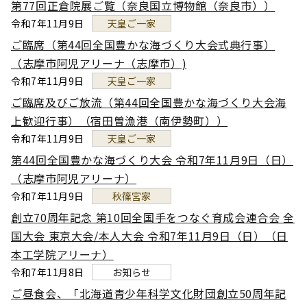
第77回正倉院展ご覧（奈良国立博物館（奈良市））
令和7年11月9日
天皇ご一家
ご臨席（第44回全国豊かな海づくり大会式典行事）
（志摩市阿児アリーナ（志摩市）)
令和7年11月9日
天皇ご一家
ご臨席及びご放流（第44回全国豊かな海づくり大会海
上歓迎行事）（宿田曽漁港（南伊勢町））
令和7年11月9日
天皇ご一家
第44回全国豊かな海づくり大会 令和7年11月9日（日）
（志摩市阿児アリーナ）
令和7年11月9日
秋篠宮家
創立70周年記念 第10回全国手をつなぐ育成会連合会 全
国大会 東京大会/本人大会 令和7年11月9日（日）（日
本工学院アリーナ）
令和7年11月8日
お知らせ
ご昼食会、「北海道青少年科学文化財団創立50周年記