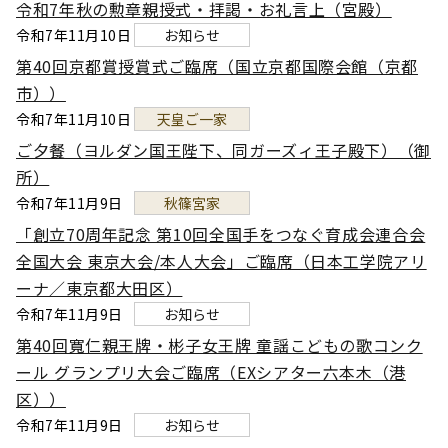
令和7年秋の勲章親授式・拝謁・お礼言上（宮殿）
令和7年11月10日
お知らせ
第40回京都賞授賞式ご臨席（国立京都国際会館（京都
市））
令和7年11月10日
天皇ご一家
ご夕餐（ヨルダン国王陛下、同ガーズィ王子殿下）（御
所）
令和7年11月9日
秋篠宮家
「創立70周年記念 第10回全国手をつなぐ育成会連合会
全国大会 東京大会/本人大会」ご臨席（日本工学院アリ
ーナ／東京都大田区）
令和7年11月9日
お知らせ
第40回寬仁親王牌・彬子女王牌 童謡こどもの歌コンク
ール グランプリ大会ご臨席（EXシアター六本木（港
区））
令和7年11月9日
お知らせ