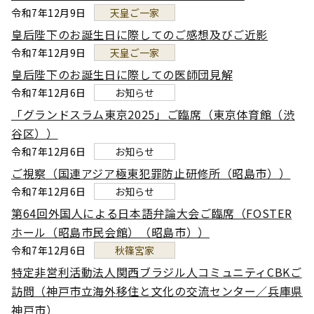
令和7年12月9日
天皇ご一家
皇后陛下のお誕生日に際してのご感想及びご近影
令和7年12月9日
天皇ご一家
皇后陛下のお誕生日に際しての医師団見解
令和7年12月6日
お知らせ
「グランドスラム東京2025」ご臨席（東京体育館（渋
谷区））
令和7年12月6日
お知らせ
ご視察（国連アジア極東犯罪防止研修所（昭島市））
令和7年12月6日
お知らせ
第64回外国人による日本語弁論大会ご臨席（FOSTER
ホール（昭島市民会館）（昭島市））
令和7年12月6日
秋篠宮家
特定非営利活動法人関西ブラジル人コミュニティCBKご
訪問（神戸市立海外移住と文化の交流センター／兵庫県
神戸市）