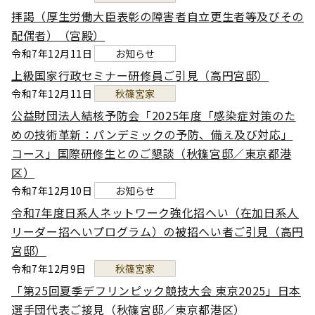
拝謁（厚生労働大臣表彰の障害者自立更生者等及びその
配偶者）（宮殿）
令和7年12月11日
お知らせ
上級国家行政セミナー研修員ご引見（高円宮邸）
令和7年12月11日
秋篠宮家
公益財団法人結核予防会「2025年度「感染症対策のた
めの技術革新：パンデミックの予防、備え及び対応」
コース」国際研修生とのご懇談（秋篠宮邸／東京都港
区）
令和7年12月10日
お知らせ
令和7年度日系人ネットワーク強化招へい（在加日系人
リーダー招へいプログラム）の被招へい者ご引見（高円
宮邸）
令和7年12月9日
秋篠宮家
「第25回夏季デフリンピック競技大会 東京2025」日本
選手団代表ご接見（秋篠宮邸／東京都港区）