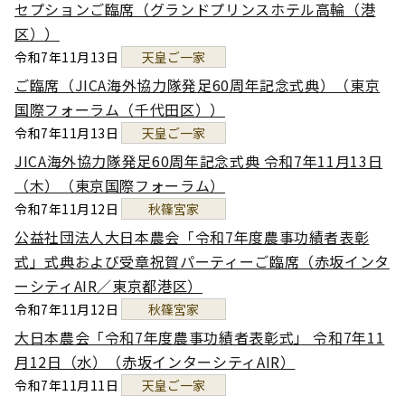
セプションご臨席（グランドプリンスホテル高輪（港
区））
令和7年11月13日
天皇ご一家
ご臨席（JICA海外協力隊発足60周年記念式典）（東京
国際フォーラム（千代田区））
令和7年11月13日
天皇ご一家
JICA海外協力隊発足60周年記念式典 令和7年11月13日
（木）（東京国際フォーラム）
令和7年11月12日
秋篠宮家
公益社団法人大日本農会「令和7年度農事功績者表彰
式」式典および受章祝賀パーティーご臨席（赤坂インタ
ーシティAIR／東京都港区）
令和7年11月12日
秋篠宮家
大日本農会「令和7年度農事功績者表彰式」 令和7年11
月12日（水）（赤坂インターシティAIR）
令和7年11月11日
天皇ご一家