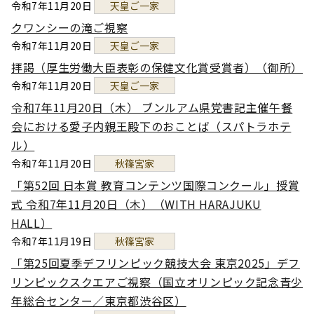
令和7年11月20日
天皇ご一家
クワンシーの滝ご視察
令和7年11月20日
天皇ご一家
拝謁（厚生労働大臣表彰の保健文化賞受賞者）（御所）
令和7年11月20日
天皇ご一家
令和7年11月20日（木） ブンルアム県党書記主催午餐
会における愛子内親王殿下のおことば（スパトラホテ
ル）
令和7年11月20日
秋篠宮家
「第52回 日本賞 教育コンテンツ国際コンクール」授賞
式 令和7年11月20日（木）（WITH HARAJUKU
HALL）
令和7年11月19日
秋篠宮家
「第25回夏季デフリンピック競技大会 東京2025」デフ
リンピックスクエアご視察（国立オリンピック記念青少
年総合センター／東京都渋谷区）