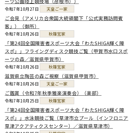
ーツ公園陸上競技場（彦根市））
令和7年10月27日
天皇ご一家
ご会見（アメリカ合衆国大統領閣下「公式実務訪問賓
客」）（御所）
令和7年10月26日
秋篠宮家
「第24回全国障害者スポーツ大会「わたSHIGA輝く障
スポ」」フライングディスク競技ご覧（甲賀市水口スポ
ーツの森／滋賀県甲賀市）
令和7年10月26日
秋篠宮家
滋賀県立陶芸の森ご視察（滋賀県甲賀市）
令和7年10月26日
天皇ご一家
ご鑑賞（令和7年秋季雅楽演奏会）（楽部）
令和7年10月25日
秋篠宮家
「第24回全国障害者スポーツ大会「わたSHIGA輝く障
スポ」」水泳競技ご覧（草津市立プール（インフロニア
草津アクアティクスセンター）／滋賀県草津市）