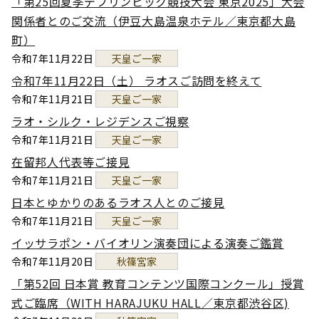
「第25回夏季デフリンピック競技大会 東京2025」大会
関係者とのご交流（伊豆大島温泉ホテル／東京都大島
町）
令和7年11月22日
天皇ご一家
令和7年11月22日（土） ラオスご訪問を終えて
令和7年11月21日
天皇ご一家
ラオ・シルク・レジデンスご視察
令和7年11月21日
天皇ご一家
在留邦人代表等ご接見
令和7年11月21日
天皇ご一家
日本とゆかりのあるラオス人とのご接見
令和7年11月21日
天皇ご一家
イッサラポン・バイオリン演奏団による演奏ご鑑賞
令和7年11月20日
秋篠宮家
「第52回 日本賞 教育コンテンツ国際コンクール」授賞
式ご臨席（WITH HARAJUKU HALL／東京都渋谷区)