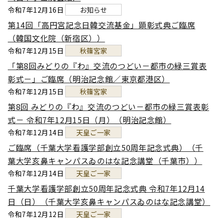
令和7年12月16日
お知らせ
第14回「高円宮記念日韓交流基金」顕彰式典ご臨席
（韓国文化院（新宿区））
令和7年12月15日
秋篠宮家
「第8回みどりの『わ』交流のつどい－都市の緑三賞表
彰式－」ご臨席（明治記念館／東京都港区）
令和7年12月15日
秋篠宮家
第8回 みどりの『わ』交流のつどい－都市の緑三賞表彰
式－ 令和7年12月15日（月）（明治記念館）
令和7年12月14日
天皇ご一家
ご臨席（千葉大学看護学部創立50周年記念式典）（千
葉大学亥鼻キャンパスゐのはな記念講堂（千葉市））
令和7年12月14日
天皇ご一家
千葉大学看護学部創立50周年記念式典 令和7年12月14
日（日）（千葉大学亥鼻キャンパスゐのはな記念講堂）
令和7年12月12日
天皇ご一家