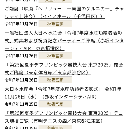
ご臨席（映画『ペリリュー ―楽園のゲルニカ―』チャ
リティ上映会）（イイノホール（千代田区））
令和7年11月26日
秋篠宮家
一般社団法人大日本水産会「令和7年度水産功績者表彰
式」式典および祝賀記念パーティーご臨席（赤坂インタ
ーシティAIR／東京都港区）
令和7年11月26日
秋篠宮家
「第25回夏季デフリンピック競技大会 東京2025」閉会
式ご臨席（東京体育館／東京都渋谷区）
令和7年11月26日
秋篠宮家
大日本水産会「令和7年度水産功績者表彰式」 令和7年
11月26日（水）（赤坂インターシティAIR）
令和7年11月25日
秋篠宮家
「第25回夏季デフリンピック競技大会 東京2025」テニ
ス競技ご覧（有明テニスの森／東京都江東区）
令和7年11月25日
秋篠宮家