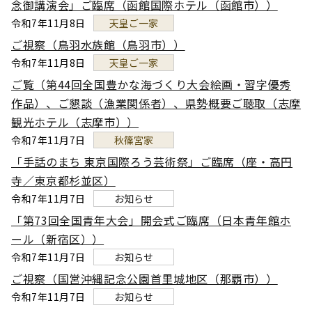
念御講演会」ご臨席（函館国際ホテル（函館市））
令和7年11月8日
天皇ご一家
ご視察（鳥羽水族館（鳥羽市））
令和7年11月8日
天皇ご一家
ご覧（第44回全国豊かな海づくり大会絵画・習字優秀
作品）、ご懇談（漁業関係者）、県勢概要ご聴取（志摩
観光ホテル（志摩市））
令和7年11月7日
秋篠宮家
「手話のまち 東京国際ろう芸術祭」ご臨席（座・高円
寺／東京都杉並区）
令和7年11月7日
お知らせ
「第73回全国青年大会」開会式ご臨席（日本青年館ホ
ール（新宿区））
令和7年11月7日
お知らせ
ご視察（国営沖縄記念公園首里城地区（那覇市））
令和7年11月7日
お知らせ