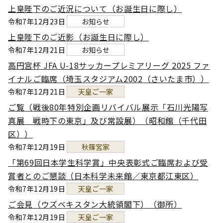
上皇陛下のご近況について（お誕生日に際し）
令和7年12月23日
お知らせ
上皇陛下のご近影（お誕生日に際し）
令和7年12月21日
お知らせ
高円宮杯 JFA U-18サッカープレミアリーグ 2025 ファ
イナルご臨席（埼玉スタジアム2002（さいたま市））
令和7年12月21日
天皇ご一家
ご覧（戦後80年特別企画リバイバル展示「石川光陽写
真展 戦時下の東京」及び常設展）（昭和館（千代田
区））
令和7年12月19日
秋篠宮家
「第69回日本学生科学賞」中央表彰式ご臨席および受
賞者とのご懇談（日本科学未来館／東京都江東区）
令和7年12月19日
天皇ご一家
ご会見（ウズベキスタン大統領閣下）（御所）
令和7年12月19日
天皇ご一家