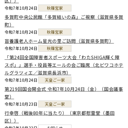
区））
令和7年10月24日
秋篠宮家
多賀町中央公民館「多賀結いの森」ご視察（滋賀県多賀
町）
令和7年10月24日
秋篠宮家
盲養護老人ホーム星光の里ご訪問（滋賀県多賀町）
令和7年10月24日
秋篠宮家
「第24回全国障害者スポーツ大会「わたSHIGA輝く障
スポ」」選手・役員等エールの会ご臨席（北ビワコホテ
ルグラツィエ／滋賀県長浜市）
令和7年10月24日
天皇ご一家
第219回国会開会式 令和7年10月24日（金）（国会議事
堂）
令和7年10月23日
天皇ご一家
行幸啓（戦後80年に当たり）（東京都慰霊堂（墨田
区））
令和7年10月22日
お知らせ