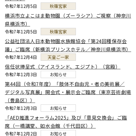
令和7年12月5日
秋篠宮家
横浜市立よこはま動物園（ズーラシア）ご視察（神奈川
県横浜市）
令和7年12月5日
秋篠宮家
公益社団法人日本動物園水族館協会「第24回種保存会
議」ご臨席（新横浜プリンスホテル／神奈川県横浜市）
令和7年12月4日
天皇ご一家
信任状捧呈式（アイスランド、エジプト）（宮殿）
令和7年12月3日
お知らせ
第44回（令和7年度）「肢体不自由児・者の美術展／
デジタル写真展」開会式・展示会ご臨席（東京芸術劇場
（豊島区））
令和7年12月3日
お知らせ
「AED推進フォーラム2025」及び「意見交換会」ご臨
席（一橋講堂、如水会館（千代田区））
令和7年12月2日
お知らせ