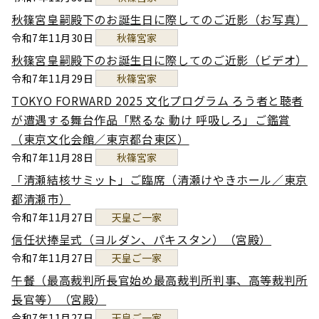
秋篠宮皇嗣殿下のお誕生日に際してのご近影（お写真）
令和7年11月30日
秋篠宮家
秋篠宮皇嗣殿下のお誕生日に際してのご近影（ビデオ）
令和7年11月29日
秋篠宮家
TOKYO FORWARD 2025 文化プログラム ろう者と聴者
が遭遇する舞台作品「黙るな 動け 呼吸しろ」ご鑑賞
（東京文化会館／東京都台東区）
令和7年11月28日
秋篠宮家
「清瀬結核サミット」ご臨席（清瀬けやきホール／東京
都清瀬市）
令和7年11月27日
天皇ご一家
信任状捧呈式（ヨルダン、パキスタン）（宮殿）
令和7年11月27日
天皇ご一家
午餐（最高裁判所長官始め最高裁判所判事、高等裁判所
長官等）（宮殿）
令和7年11月27日
天皇ご一家