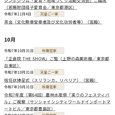
シンポジウム「愛育・地域づくり活動交流会」ご臨席
（恩賜財団母子愛育会／東京都港区）
令和7年11月4日
天皇ご一家
茶会（文化勲章受章者及び文化功労者等）（宮殿）
10月
令和7年10月31日
秋篠宮家
「正倉院 THE SHOW」ご覧（上野の森美術館／東京都
台東区）
令和7年10月31日
天皇ご一家
信任状捧呈式（スリランカ、リベリア）（宮殿）
令和7年10月31日
秋篠宮家
令和7年度（第64回）農林水産祭「実りのフェスティバ
ル」ご視察（サンシャインシティワールドインポートマ
ートビル／東京都豊島区）