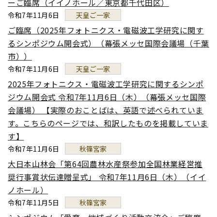
ーご臨席（イイノホール／東京都千代田区）
令和7年11月6日
天皇ご一家
ご臨席（2025年フォトニクス・電磁波工学研究に関す
るシンポジウム開会式）（幕張メッセ国際会議場（千葉
市））
令和7年11月6日
天皇ご一家
2025年フォトニクス・電磁波工学研究に関するシンポ
ジウム開会式 令和7年11月6日（木）（幕張メッセ国際
会議場） 【実際のおことばは、英語で述べられていま
す。こちらのページでは、和訳したものを掲載していま
す】
令和7年11月6日
秋篠宮家
大日本山林会「第64回農林水産祭参加全国林業経営推
奨行事賞状伝達贈呈式」 令和7年11月6日（木）（イイ
ノホール）
令和7年11月5日
秋篠宮家