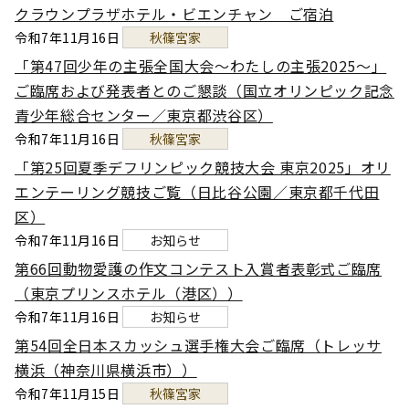
クラウンプラザホテル・ビエンチャン ご宿泊
令和7年11月16日
秋篠宮家
「第47回少年の主張全国大会～わたしの主張2025～」
ご臨席および発表者とのご懇談（国立オリンピック記念
青少年総合センター／東京都渋谷区）
令和7年11月16日
秋篠宮家
「第25回夏季デフリンピック競技大会 東京2025」オリ
エンテーリング競技ご覧（日比谷公園／東京都千代田
区）
令和7年11月16日
お知らせ
第66回動物愛護の作文コンテスト入賞者表彰式ご臨席
（東京プリンスホテル（港区））
令和7年11月16日
お知らせ
第54回全日本スカッシュ選手権大会ご臨席（トレッサ
横浜（神奈川県横浜市））
令和7年11月15日
秋篠宮家