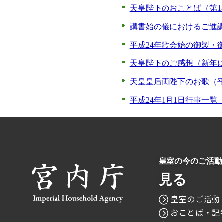
天皇陛下のおことば（第18
講書始の儀におけるご進講
平成24年歌会始の御製・御
天皇陛下のご感想（新年に
天皇皇后両陛下のお歌（平
平成24年1月1日行事一覧（
皇室の今のご活動
見る
皇室のご活動
おことば・記