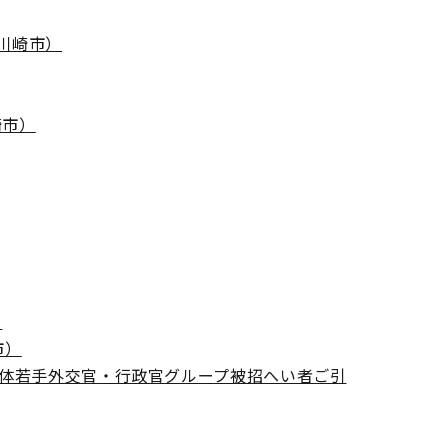
川崎市）
崎市）
）
市）
共同体若手外交官・行政官グループ被招へい者ご引