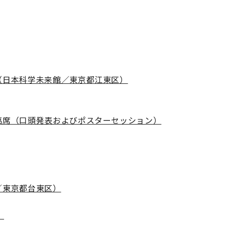
（日本科学未来館／東京都江東区）
臨席（口頭発表およびポスターセッション）
／東京都台東区）
）