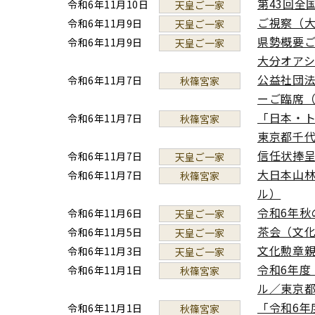
第43回全
令和6年11月10日
天皇ご一家
ご視察（
令和6年11月9日
天皇ご一家
県勢概要ご
令和6年11月9日
天皇ご一家
大分オア
公益社団法
令和6年11月7日
秋篠宮家
ーご臨席
「日本・ト
令和6年11月7日
秋篠宮家
東京都千
信任状捧
令和6年11月7日
天皇ご一家
大日本山林
令和6年11月7日
秋篠宮家
ル）
令和6年秋
令和6年11月6日
天皇ご一家
茶会（文
令和6年11月5日
天皇ご一家
文化勲章
令和6年11月3日
天皇ご一家
令和6年度
令和6年11月1日
秋篠宮家
ル／東京
「令和6
令和6年11月1日
秋篠宮家