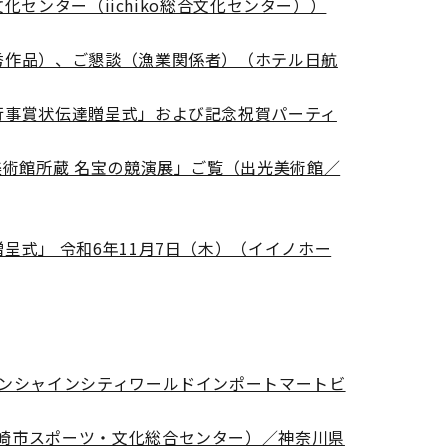
化センター（iichiko総合文化センター））
秀作品）、ご懇談（漁業関係者）（ホテル日航
行事賞状伝達贈呈式」および記念祝賀パーティ
美術館所蔵 名宝の競演展」ご覧（出光美術館／
呈式」 令和6年11月7日（木）（イイノホー
サンシャインシティワールドインポートマートビ
崎市スポーツ・文化総合センター）／神奈川県