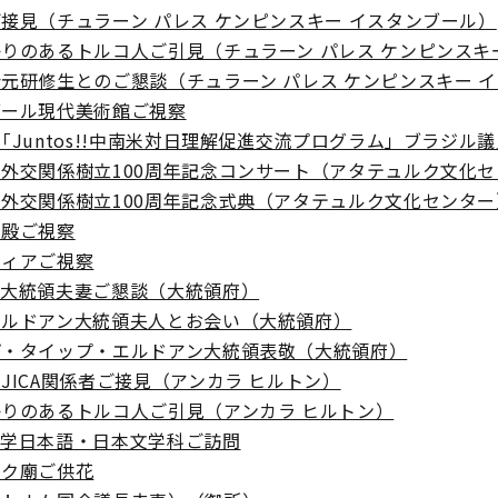
接見（チュラーン パレス ケンピンスキー イスタンブール）
りのあるトルコ人ご引見（チュラーン パレス ケンピンスキ
元研修生とのご懇談（チュラーン パレス ケンピンスキー 
ブール現代美術館ご視察
「Juntos!!中南米対日理解促進交流プログラム」ブラジ
外交関係樹立100周年記念コンサート（アタテュルク文化
外交関係樹立100周年記念式典（アタテュルク文化センター
宮殿ご視察
フィアご視察
ン大統領夫妻ご懇談（大統領府）
エルドアン大統領夫人とお会い（大統領府）
プ・タイップ・エルドアン大統領表敬（大統領府）
JICA関係者ご接見（アンカラ ヒルトン）
りのあるトルコ人ご引見（アンカラ ヒルトン）
大学日本語・日本文学科ご訪問
ルク廟ご供花