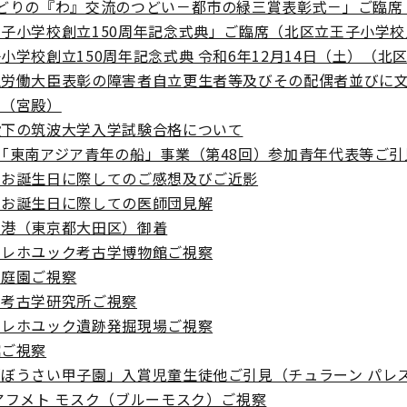
みどりの『わ』交流のつどい－都市の緑三賞表彰式－」ご臨席
子小学校創立150周年記念式典」ご臨席（北区立王子小学
小学校創立150周年記念式典 令和6年12月14日（土）（北
生労働大臣表彰の障害者自立更生者等及びその配偶者並びに
）（宮殿）
殿下の筑波大学入学試験合格について
「東南アジア青年の船」事業（第48回）参加青年代表等ご
のお誕生日に際してのご感想及びご近影
のお誕生日に際しての医師団見解
空港（東京都大田区）御着
カレホユック考古学博物館ご視察
念庭園ご視察
ア考古学研究所ご視察
カレホユック遺跡発掘現場ご視察
館ご視察
ぼうさい甲子園」入賞児童生徒他ご引見（チュラーン パレス
アフメト モスク（ブルーモスク）ご視察