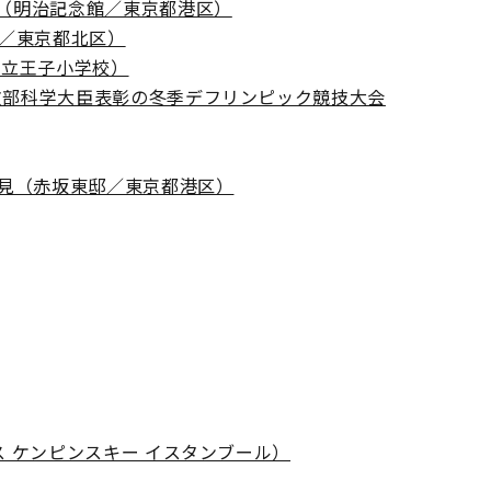
（明治記念館／東京都港区）
校／東京都北区）
区立王子小学校）
文部科学大臣表彰の冬季デフリンピック競技大会
引見（赤坂東邸／東京都港区）
 ケンピンスキー イスタンブール）