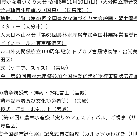
国豊かな海づくり大会 令和6年11月10日(日)（大分県立総合文
大分県種苗生産施設（国東）（国東市））
聴取、ご覧（第43回全国豊かな海づくり大会絵画・習字優
シスタワー（大分市））
人大日本山林会「第63回農林水産祭参加全国林業経営推奨
（イイノホール／東京都港区）
ルコ外交関係樹立100周年記念 トプカプ宮殿博物館・出光
代田区）
呈式（ケニア、スイス）（宮殿）
会「第63回農林水産祭参加全国林業経営推奨行事賞状伝達贈
の勲章親授式・拝謁・お礼言上（宮殿）
化勲章受章者及び文化功労者等）（宮殿）
親授式・拝謁・お礼言上（宮殿）
（第63回）農林水産祭「実りのフェスティバル」ご視察（
都豊島区）
年度全国都市緑化祭」記念式典ご臨席（カルッツかわさき（川