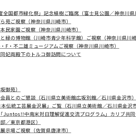
年度全国都市緑化祭」記念植樹ご臨席（富士見公園／神奈川県
ばら苑ご視察（神奈川県川崎市）
日本民家園ご視察（神奈川県川崎市）
宙と緑の博物館（川崎市青少年科学館）ご視察（神奈川県川
・F・不二雄ミュージアムご視察（神奈川県川崎市）
嗣同妃両殿下のトルコ御訪問について
赤坂御苑）
会会員とのご懇談（石川県立美術館広坂別館／石川県金沢市
日本伝統工芸展金沢展」ご覧（石川県立美術館／石川県金沢
「Juntos!!中南米対日理解促進交流プログラム」カリブ
宮邸／東京都港区）
山展示場ご視察（佐賀県唐津市）