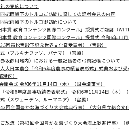
拝礼の実施について
嗣同妃両殿下のトルコご訪問に際しての記者会見の内容
嗣同妃両殿下のトルコ御訪問について
 日本賞 教育コンテンツ国際コンクール」授賞式ご臨席（WITH 
日本賞 教育コンテンツ国際コンクール」授賞式 令和6年11月21日
35回高松宮殿下記念世界文化賞受賞者）（宮殿）
呈式（ブルキナファソ、パナマ）（宮殿）
（赤坂御用地内）における一般記帳者の弔問記帳について
法人大日本農会「令和6年度農事功績者表彰式」式典および受
京都港区）
国会開会式 令和6年11月14日（木）（国会議事堂）
「令和6年度農事功績者表彰式」 令和6年11月14日（木）（
呈式（スウェーデン、ルーマニア）（宮殿）
43回全国豊かな海づくり大会式典行事）（大分県立総合文化セ
ご放流（第43回全国豊かな海づくり大会海上歓迎行事）（