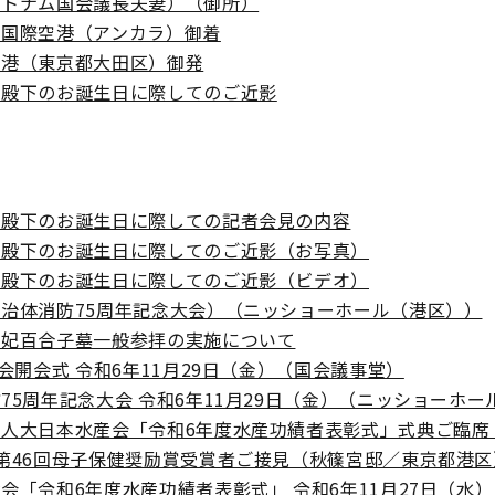
ベトナム国会議長夫妻）（御所）
ア国際空港（アンカラ）御着
空港（東京都大田区）御発
王殿下のお誕生日に際してのご近影
嗣殿下のお誕生日に際しての記者会見の内容
嗣殿下のお誕生日に際してのご近影（お写真）
嗣殿下のお誕生日に際してのご近影（ビデオ）
治体消防75周年記念大会）（ニッショーホール（港区））
王妃百合子墓一般参拝の実施について
国会開会式 令和6年11月29日（金）（国会議事堂）
75周年記念大会 令和6年11月29日（金）（ニッショーホー
人大日本水産会「令和6年度水産功績者表彰式」式典ご臨席（
第46回母子保健奨励賞受賞者ご接見（秋篠宮邸／東京都港区
会「令和6年度水産功績者表彰式」 令和6年11月27日（水）