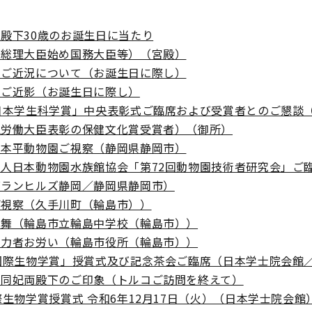
殿下30歳のお誕生日に当たり
閣総理大臣始め国務大臣等）（宮殿）
のご近況について（お誕生日に際し）
のご近影（お誕生日に際し）
日本学生科学賞」中央表彰式ご臨席および受賞者とのご懇談
生労働大臣表彰の保健文化賞受賞者）（御所）
日本平動物園ご視察（静岡県静岡市）
人日本動物園水族館協会「第72回動物園技術者研究会」ご
グランヒルズ静岡／静岡県静岡市）
ご視察（久手川町（輪島市））
見舞（輪島市立輪島中学校（輪島市））
尽力者お労い（輪島市役所（輪島市））
国際生物学賞」授賞式及び記念茶会ご臨席（日本学士院会館
嗣同妃両殿下のご印象（トルコご訪問を終えて）
際生物学賞授賞式 令和6年12月17日（火）（日本学士院会館