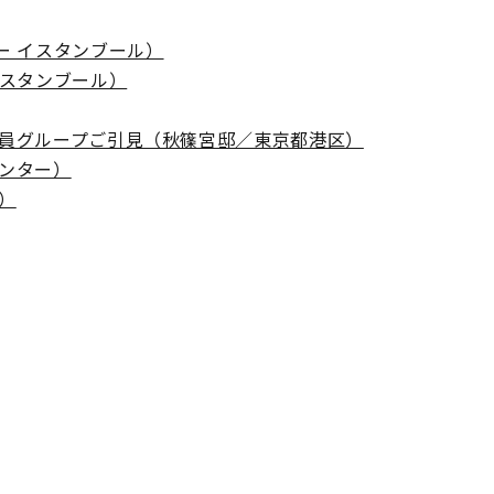
ー イスタンブール）
イスタンブール）
ル議員グループご引見（秋篠宮邸／東京都港区）
センター）
）