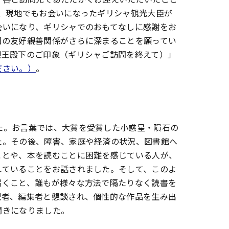
、現地でもお会いになったギリシャ観光大臣が
会いになり、ギリシャでのおもてなしに感謝をお
国の友好親善関係がさらに深まることを願ってい
親王殿下のご印象（ギリシャご訪問を終えて）」
ださい。）
。
た。お言葉では、大賞を受賞した小惑星・隕石の
た。その後、障害、家庭や経済の状況、図書館へ
ことや、本を読むことに困難を感じている人が、
れていることをお話されました。そして、このよ
届くこと、誰もが様々な方法で隔たりなく読書を
訳者、編集者と懇談され、個性的な作品を生み出
聞きになりました。