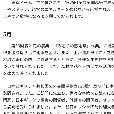
「東京ドーム」で開催された「第25回記念全国高等学校
手やスタッフ、観客のエネルギーを感じながら応援されま
しやすい環境になるよう願っておられます。
5月
「第33回森と花の祭典―『みどりの感謝祭』式典」に出
根を張り巡らして雨水を蓄え、また、土が流れ出すことを
地球温暖化の防止に貢献するとともに、多様な生き物を育
ついて触れられました。また、森林や花を大切にする活動
を改めて感じられました。
日本とギリシャ共和国の外交関係樹立125周年及び「日
訪問されました。ご訪問に先立ち、様々な書籍をお読みに
門家、日本ギリシャ協会の関係者、外務省の関係者、オリ
ら説明を受けられました。また、駐日ギリシャ臨時代理大
お話をお聞きになりました。ギリシャに滞在されている間