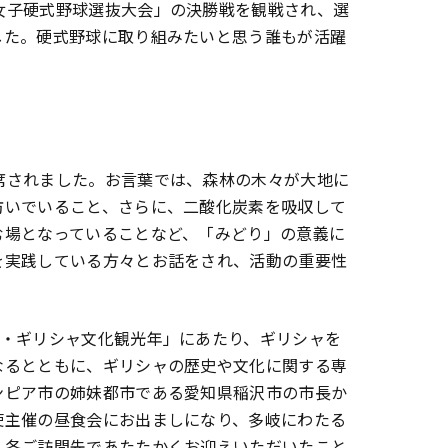
女子硬式野球選抜大会」の決勝戦を観戦され、選
した。硬式野球に取り組みたいと思う誰もが活躍
席されました。お言葉では、森林の木々が大地に
防いでいること、さらに、二酸化炭素を吸収して
む場となっていることなど、「みどり」の意義に
を実践している方々とお話をされ、活動の重要性
本・ギリシャ文化観光年」にあたり、ギリシャを
なるとともに、ギリシャの歴史や文化に関する専
ンピア市の姉妹都市である愛知県稲沢市の市長か
使主催の昼食会にお出ましになり、多岐にわたる
、各ご訪問先であたたかくお迎えいただいたこと