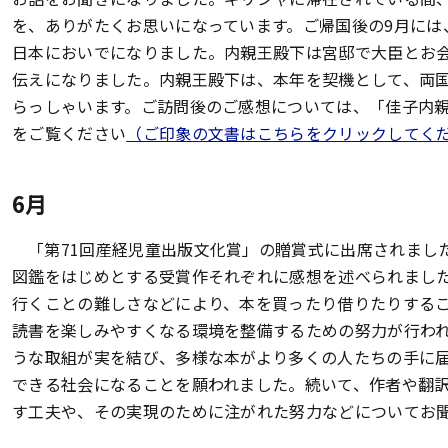
を、ありがたくお思いになっています。ご帰国後の9月には
日本においでになりました。内親王殿下は宮邸で大臣とお
伝えになりました。内親王殿下は、本年を契機として、両
らっしゃいます。ご訪問後のご感想については、「佳子内
をご覧ください
（ご印象の文書はこちらをクリックしてく
6月
「第71回産経児童出版文化賞」の贈賞式に出席されまし
図鑑をはじめとする受賞作それぞれに感想を述べられまし
行くことの難しさなどにより、本を買ったり借りたりする
読書を楽しみやすくなる環境を整備するための努力が行わ
うな取組が実を結び、多様な本がより多くの人たちの手に
できる社会になることを願われました。続いて、作者や翻
す工夫や、その実現のために注がれた努力などについてお