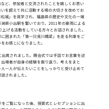
膳など、参加者と交流されたことを嬉しくお思い
違いを超えて共に活動する場の大切さを改めてお
若松城」を見学され、福島県の歴史や文化の一端
潟県小出駅を繋いでおり、2011年の豪雨による
盛り上げる活動をしている方々とお話されました。
緑に囲まれた「第一只見川橋梁」を走る列車をご
いをお感じになりました。
に出席されました。開会式では手話でお言葉を述
。出場者が自身の経験を振り返り、考えをまと
一人一人が伝えたいことをしっかりと受け止めて
懇談されました。
示をご覧になった後、授賞式とレセプションに出