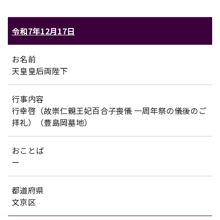
令和7年12月17日
お名前
天皇皇后両陛下
行事内容
行幸啓（故崇仁親王妃百合子喪儀 一周年祭の儀後のご
拝礼）（豊島岡墓地）
おことば
ー
都道府県
文京区