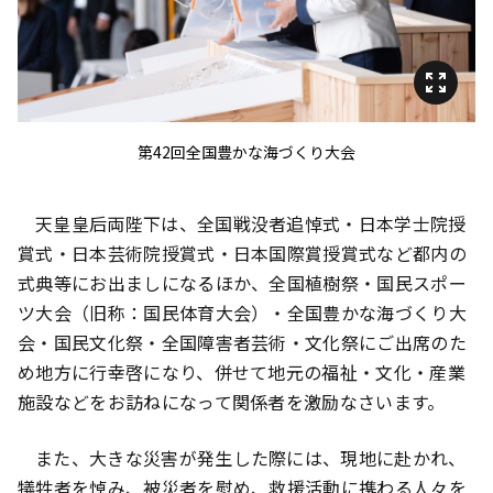
第42回全国豊かな海づくり大会
天皇皇后両陛下は、全国戦没者追悼式・日本学士院授
賞式・日本芸術院授賞式・日本国際賞授賞式など都内の
式典等にお出ましになるほか、全国植樹祭・国民スポー
ツ大会（旧称：国民体育大会）・全国豊かな海づくり大
会・国民文化祭・全国障害者芸術・文化祭にご出席のた
め地方に行幸啓になり、併せて地元の福祉・文化・産業
施設などをお訪ねになって関係者を激励なさいます。
また、大きな災害が発生した際には、現地に赴かれ、
犠牲者を悼み、被災者を慰め、救援活動に携わる人々を