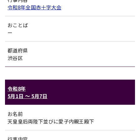
令和8年全国赤十字大会
おことば
ー
都道府県
渋谷区
令和8年
5月1日
〜
5月7日
お名前
天皇皇后両陛下並びに愛子内親王殿下
行事内容