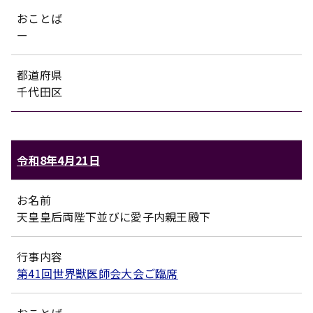
おことば
ー
都道府県
千代田区
令和8年4月21日
お名前
天皇皇后両陛下並びに愛子内親王殿下
行事内容
第41回世界獣医師会大会ご臨席
おことば