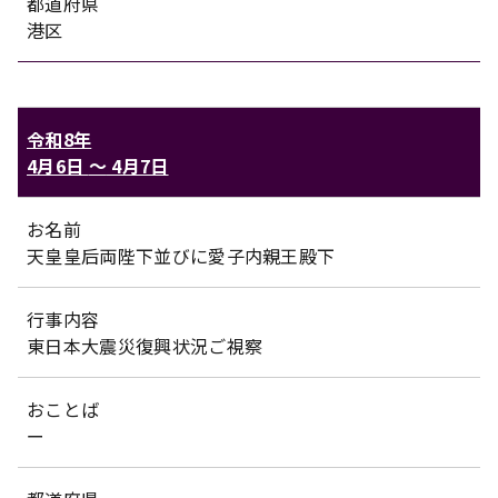
都道府県
港区
令和8年
4月6日
〜
4月7日
お名前
天皇皇后両陛下並びに愛子内親王殿下
行事内容
東日本大震災復興状況ご視察
おことば
ー