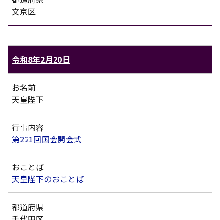
文京区
令和8年2月20日
お名前
天皇陛下
行事内容
第221回国会開会式
おことば
天皇陛下のおことば
都道府県
千代田区