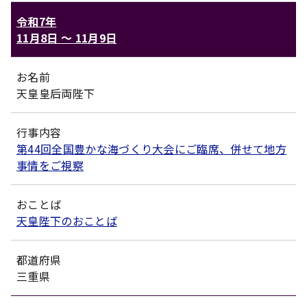
令和7年
11月8日
〜
11月9日
お名前
天皇皇后両陛下
行事内容
第44回全国豊かな海づくり大会にご臨席、併せて地方
事情をご視察
おことば
天皇陛下のおことば
都道府県
三重県