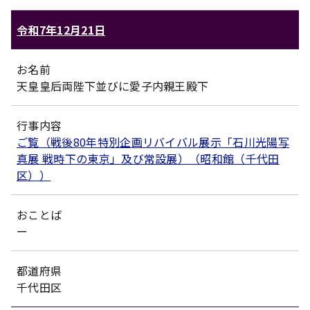
令和7年12月21日
お名前
天皇皇后両陛下並びに愛子内親王殿下
行事内容
ご覧（戦後80年特別企画リバイバル展示「石川光陽写
真展 戦時下の東京」及び常設展）（昭和館（千代田
区））
おことば
ー
都道府県
千代田区