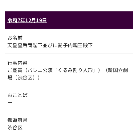
令和7年12月19日
お名前
天皇皇后両陛下並びに愛子内親王殿下
行事内容
ご鑑賞（バレエ公演「くるみ割り人形」）（新国立劇
場（渋谷区））
おことば
ー
都道府県
渋谷区