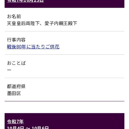
お名前
天皇皇后両陛下、愛子内親王殿下
行事内容
戦後80年に当たりご供花
おことば
ー
都道府県
墨田区
令和7年
10月4日
〜
10月6日