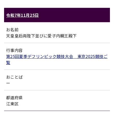
令和7年11月25日
お名前
天皇皇后両陛下並びに愛子内親王殿下
行事内容
第25回夏季デフリンピック競技大会 東京2025競技ご
覧
おことば
ー
都道府県
江東区