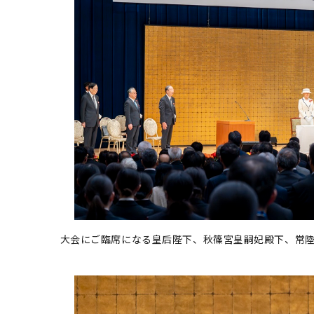
大会にご臨席になる皇后陛下、秋篠宮皇嗣妃殿下、常