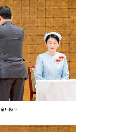
る皇后陛下