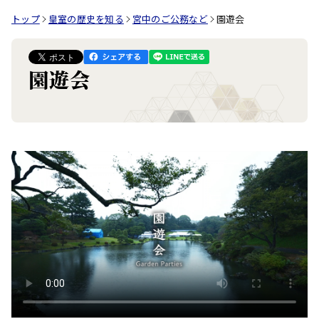
トップ
皇室の歴史を知る
宮中のご公務など
園遊会
園遊会