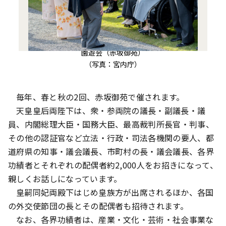
園遊会（赤坂御苑）
（写真：宮内庁）
毎年、春と秋の2回、赤坂御苑で催されます。
天皇皇后両陛下は、衆・参両院の議長・副議長・議
員、内閣総理大臣・国務大臣、最高裁判所長官・判事、
その他の認証官など立法・行政・司法各機関の要人、都
道府県の知事・議会議長、市町村の長・議会議長、各界
功績者とそれぞれの配偶者約2,000人をお招きになって、
親しくお話しになっています。
皇嗣同妃両殿下はじめ皇族方が出席されるほか、各国
の外交使節団の長とその配偶者も招待されます。
なお、各界功績者は、産業・文化・芸術・社会事業な