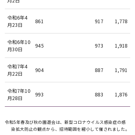
月2日
令和6年4
861
917
1,778
月23日
令和6年10
945
973
1,918
月30日
令和7年4
904
887
1,791
月22日
令和7年10
993
883
1,876
月28日
令和5年春及び秋の園遊会は、新型コロナウイルス感染症の感
染拡大防止の観点から、招待範囲を縮小して催されました。