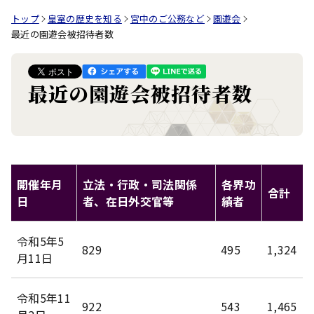
トップ
皇室の歴史を知る
宮中のご公務など
園遊会
最近の園遊会被招待者数
最近の園遊会被招待者数
開催年月
立法・行政・司法関係
各界功
合計
日
者、在日外交官等
績者
令和5年5
829
495
1,324
月11日
令和5年11
922
543
1,465