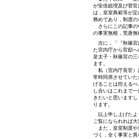
が安倍総理及び菅官
は，皇室典範等が定
務めであり，制度の
さらにこの記事の中
の事実無根，荒唐無
次に，「『秋篠宮は
た宮内庁から官邸へ
皇太子・秋篠宮の三
ます。
私（宮内庁長官）は
常時同席させていた
げることは控えるべ
し合いはこれまで一
きたいと思いますし
ります。
以上申し上げたよう
ご覧になられれば大
また，皇室制度や皇
づく，全く事実と異