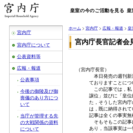
皇室の今のご活動を見る
皇
ホーム
宮内庁
広報・報道
皇
宮内庁
宮内庁長官記者会
宮内庁について
公表資料等
広報・報道
（宮内庁長官）
本日発売の週刊新潮
公表事項
ておりますことにつ
この記事では，私（
今後の御陵及び御
譲位」並びに「皇位
喪儀のあり方につ
た，そうした宮内庁
いて
は，既に納得されて
記事は全くの事実無
当庁が管理する先
そもそもこの記事に
の大戦関係の資料
あり，当該事実は一
について