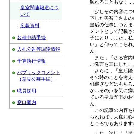
触れることもなく，
皇室関連報道につ
少しその内容につい
いて
下した美智子さまの
皇后の仕事はつとま
広報資料
メントとして記載さ
各種申請手続
子にとり，また，私
い」と仰ってこられ
入札公告等調達情報
ん。
また，「さる宮内庁
予算執行情報
ご発言を耳にしたこ
さらに，「皇后陛下
パブリックコメント
その時のことを考え
（意見公募手続）
引継ぎなどはもちろ
か…その点を気に病
職員採用
ている皇后陛下のお
窓口案内
ん。
この記事の内容を皇
られれば，大変お心
ところでもあります
また，次に「『皇太