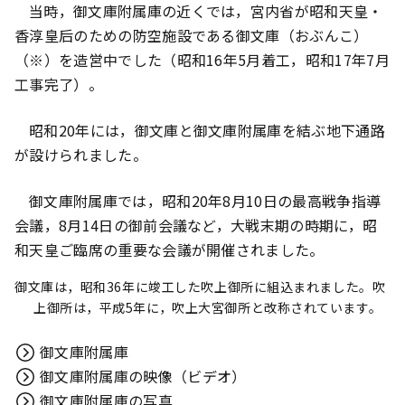
当時，御文庫附属庫の近くでは，宮内省が昭和天皇・
香淳皇后のための防空施設である御文庫（おぶんこ）
（※）を造営中でした（昭和16年5月着工，昭和17年7月
工事完了）。
昭和20年には，御文庫と御文庫附属庫を結ぶ地下通路
が設けられました。
御文庫附属庫では，昭和20年8月10日の最高戦争指導
会議，8月14日の御前会議など，大戦末期の時期に，昭
和天皇ご臨席の重要な会議が開催されました。
御文庫は，昭和36年に竣工した吹上御所に組込まれました。吹
上御所は，平成5年に，吹上大宮御所と改称されています。
御文庫附属庫
御文庫附属庫の映像（ビデオ）
御文庫附属庫の写真