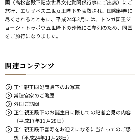
国（高松宮殿下記念世界文化賞関係行事にご出席）にご
旅行、エリザベス二世女王陛下を表敬され、国際親善に
尽くされるとともに、平成24年3月には、トンガ国王ジ
ョージ・トゥポウ五世陛下の葬儀にご参列のため、同国
をご旅行になりました。
関連コンテンツ
正仁親王同妃両殿下のお写真
常陸宮家のご略歴
外国ご訪問
正仁親王殿下のお誕生日に際しての記者会見の内容
（平成17年11月28日）
正仁親王殿下喜寿をお迎えになるに当たってのご感
想（平成24年11月28日）