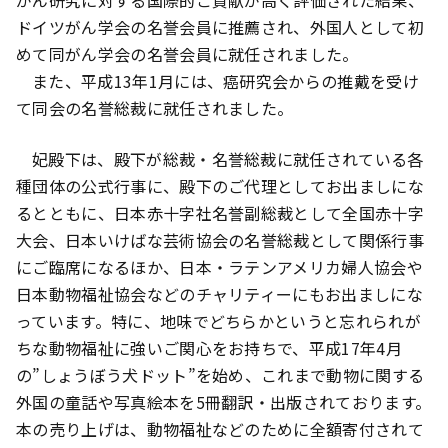
ドイツがん学会の名誉会員に推薦され、外国人として初
めて同がん学会の名誉会員に就任されました。
また、平成13年1月には、癌研究会からの推戴を受け
て同会の名誉総裁に就任されました。
妃殿下は、殿下が総裁・名誉総裁に就任されている各
種団体の公式行事に、殿下のご代理としてお出ましにな
るとともに、日本赤十字社名誉副総裁として全国赤十字
大会、日本いけばな芸術協会の名誉総裁として関係行事
にご臨席になるほか、日本・ラテンアメリカ婦人協会や
日本動物福祉協会などのチャリティーにもお出ましにな
っています。特に、地味でどちらかというと忘れられが
ちな動物福祉に強いご関心をお持ちで、平成17年4月
の”しょうぼう犬ドット”を始め、これまで動物に関する
外国の童話や写真絵本を5冊翻訳・出版されております。
本の売り上げは、動物福祉などのために全額寄付されて