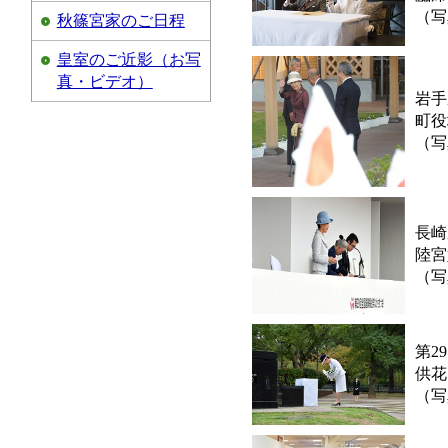
（写
秋篠宮家のご日程
皇室のご近影（お写
真・ビデオ）
岩手
町役
（写
長崎
陸宮
（写
第2
供花
（写