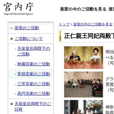
皇室の今のご活動を見る
皇
トップ
皇室の今のご活動を見る
皇室のご活動
正仁親王同妃両殿
ご活動について
天皇皇后両陛下の
明治
ご活動
べる
（写
秋篠宮家のご活動
常陸宮家のご活動
グラ
三笠宮家のご活動
受賞
（写
高円宮家のご活動
天皇皇后両陛下のご
神奈
日程
臨席