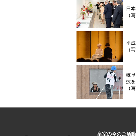
日本
（写
平成
（写
岐阜
技を
（写
皇室の今のご活動