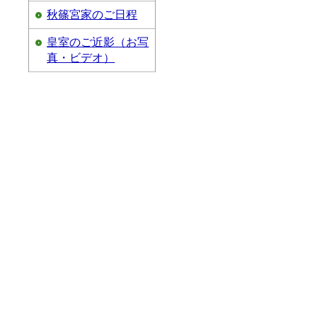
秋篠宮家のご日程
皇室のご近影（お写
真・ビデオ）