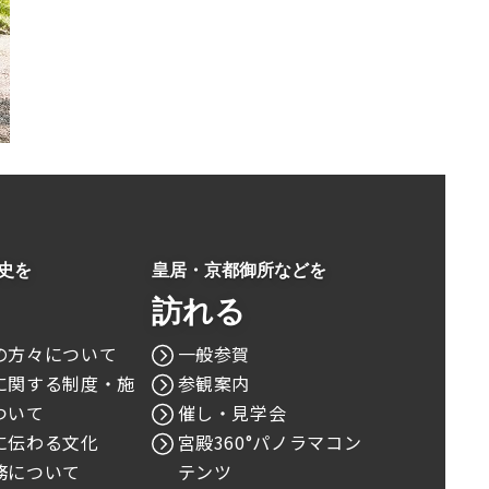
史を
皇居・京都御所などを
訪れる
の方々について
一般参賀
に関する制度・施
参観案内
ついて
催し・見学会
に伝わる文化
宮殿360°パノラマコン
務について
テンツ