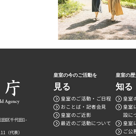
皇室の今のご活動を
皇室の歴
見る
知る
皇室のご活動・ご日程
皇室
おことば・記者会見
皇室
皇室のご近影
設に
千代田区千代田1-
最近のご活動について
皇室
ご公
1111（代表）