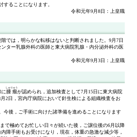
討することになります。
令和元年9月8日：上皇職
段階では，明らかな転移はないと判断されました。9月7日
センター乳腺外科の医師と東大病院乳腺・内分泌外科の医
令和元年9月3日：上皇職
しゅりゅう
腺に
腫瘤
が認められ，追加検査として7月15日に東大病院
8月2日，宮内庁病院において針生検による組織検査をお
。今後，ご手術に向けた諸準備を進めることになります
白内障手術もお受けになり，現在，体重の急激な減少等，