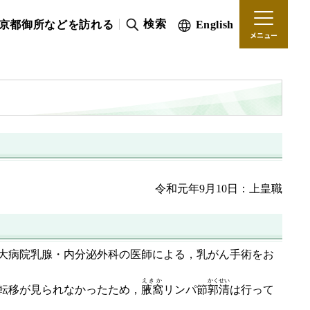
検索
京都御所などを訪れる
English
メニュー
。
令和元年9月10日：上皇職
大病院乳腺・内分泌外科の医師による，乳がん手術をお
えきか
かくせい
転移が見られなかったため，
腋窩
リンパ節
郭清
は行って