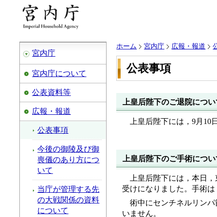
ホーム
宮内庁
広報・報道
宮内庁
公表事項
宮内庁について
公表資料等
上皇后陛下のご退院につい
広報・報道
上皇后陛下には，9月1
公表事項
今後の御陵及び御
上皇后陛下のご手術につい
喪儀のあり方につ
いて
上皇后陛下には，本日，
受けになりました。手術は
当庁が管理する先
の大戦関係の資料
術中にセンチネルリンパ
について
いません。