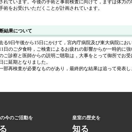
されています。今後の手術と事前検査に向けて，まずは体力の
手術をお受けいただくことが計画されています。
断結果について
去る9日午後から15日にかけて，宮内庁病院及び東大病院にお
11日のご夕食時，ご検査によるお疲れの影響からか一時的に強
のご診察と医師からの説明ご聴取は，大事をとって御所でお受
後日に延期となりました。
一部再検査が必要なものがあり，最終的な結果は追って発表し
の今のご活動を
皇室の歴史を
る
知る