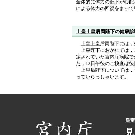
全体的に体力の低下が心配
による体力の回復をまって
上皇上皇后両陛下の健康診
上皇上皇后両陛下には，
上皇陛下におかれては，
定されていた宮内庁病院で
た，12日午後のご検査は
上皇后陛下については，
っていらっしゃいます。
皇室
見