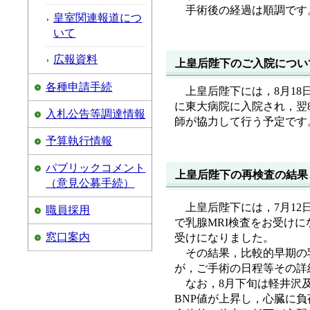
手術後の経過は順調です
皇室関連報道につ
いて
広報資料
上皇后陛下のご入院につい
各種申請手続
上皇后陛下には，8月1
に東大病院に入院され，翌
入札公告等調達情報
師が協力して行う予定です
予算執行情報
パブリックコメント
上皇后陛下の再検査の結果
（意見公募手続）
上皇后陛下には，7月1
職員採用
で乳腺MRI検査をお受け
窓口案内
受けになりました。
その結果，比較的早期の
が，ご手術の日程等その詳
なお，8月下旬は軽井沢及び草津でご静養いただく
BNP値が上昇し，心臓に