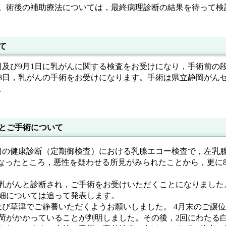
。術後の補助療法については，最終病理診断の結果を待って検
て
8日及び9月1日に乳がんに関する検査をお受けになり，手術前の
8日，乳がんの手術をお受けになります。手術は県立静岡がん
。
とご手術について
2日の健康診断（定期御検査）における乳腺エコー検査で，左乳
になったところ，悪性を疑わせる所見がみられたことから，更に
乳がんと診断され，ご手術をお受けいただくことになりました
細については追って発表します。
ようお願いしました。 4月末のご譲位まで極めてお忙しい日々が続いた後，ご譲位後の6月以降
負荷がかかっていることが判明しました。その後，2回にわたる