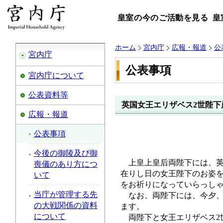
皇室の今のご活動を見る
皇
ホーム
宮内庁
広報・報道
公
宮内庁
公表事項
宮内庁について
公表資料等
英国女王エリザベス2世陛下
広報・報道
公表事項
今後の御陵及び御
上皇上皇后両陛下には、英
喪儀のあり方につ
在りし日の女王陛下のお姿
いて
をお祈りになっていらっし
当庁が管理する先
なお、両陛下には、今夕、
の大戦関係の資料
ます。
について
両陛下と女王エリザベス2