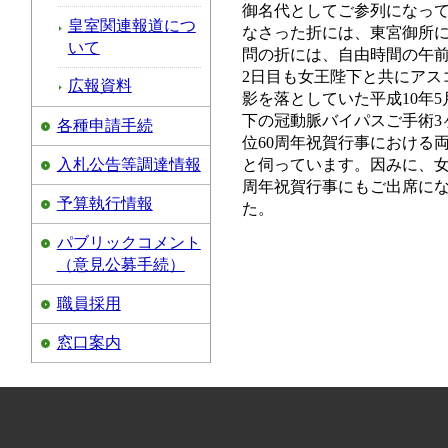
御名代としてご参列になって
皇室関連報道につ
なさった折には、東宮御所に
いて
問の折には、自由時間の午前
2日目も女王陛下と共にアス
広報資料
影を落としていた平成10年
下の冠動脈バイパスご手術3
各種申請手続
位60周年祝賀行事における
入札公告等調達情報
と伺っています。因みに、女
周年祝賀行事にもご出席に
予算執行情報
た。
パブリックコメント
（意見公募手続）
職員採用
窓口案内