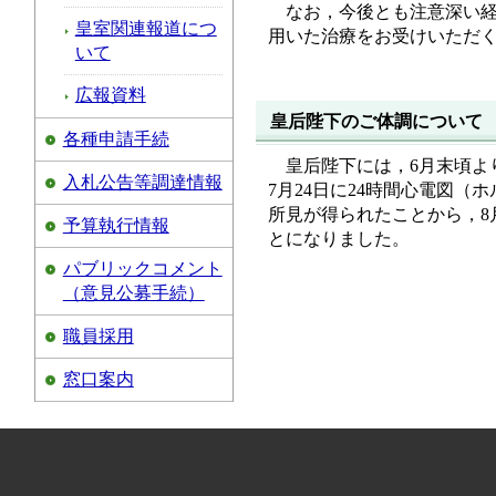
なお，今後とも注意深い
皇室関連報道につ
用いた治療をお受けいただ
いて
広報資料
皇后陛下のご体調について
各種申請手続
皇后陛下には，6月末頃よ
入札公告等調達情報
7月24日に24時間心電図
所見が得られたことから，8
予算執行情報
とになりました。
パブリックコメント
（意見公募手続）
職員採用
窓口案内