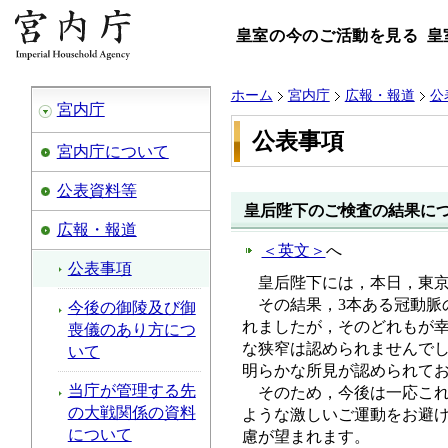
皇室の今のご活動を見る
皇
ホーム
宮内庁
広報・報道
公
宮内庁
公表事項
宮内庁について
公表資料等
皇后陛下のご検査の結果に
広報・報道
＜英文＞
へ
公表事項
皇后陛下には，本日，東京
その結果，3本ある冠動脈
今後の御陵及び御
れましたが，そのどれもが
喪儀のあり方につ
な狭窄は認められませんでし
いて
明らかな所見が認められて
当庁が管理する先
そのため，今後は一応こ
の大戦関係の資料
ような激しいご運動をお避
について
慮が望まれます。