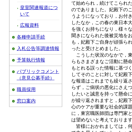
て始められ，続けてこられ
皇室関連報道につ
のでありました。妃殿下の
いて
うようになっており，お付
したなか，この春の東日本
広報資料
を強くお持ちになり，様々
聞きになられた後被災地を
各種申請手続
も，妃殿下ご自身が頑張ら
入札公告等調達情報
ったと受けとめました。
こうした状況のなかで，
予算執行情報
らもさまざまなご活動に懸
もとれる誤った情報に基づ
パブリックコメント
してそのことに対して妃殿
（意見公募手続）
な報道はこれまでも繰り返
らず，ご病状の悪化にさえ
職員採用
したいと誠意を持って懸命
が繰り返されますと，妃殿
窓口案内
心のケアが重要な社会的課
に，東宮職医師団は専門家
は望めないと考えておりま
皆様におかれましては，