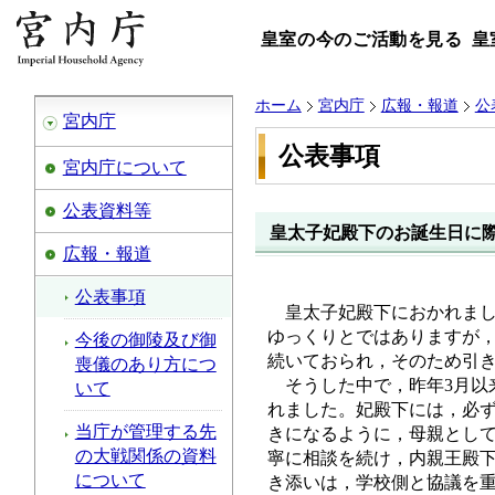
皇室の今のご活動を見る
皇
ホーム
宮内庁
広報・報道
公
宮内庁
公表事項
宮内庁について
公表資料等
皇太子妃殿下のお誕生日に
広報・報道
公表事項
皇太子妃殿下におかれま
ゆっくりとではありますが
今後の御陵及び御
続いておられ，そのため引
喪儀のあり方につ
そうした中で，昨年3月以
いて
れました。妃殿下には，必
当庁が管理する先
きになるように，母親とし
の大戦関係の資料
寧に相談を続け，内親王殿
について
き添いは，学校側と協議を