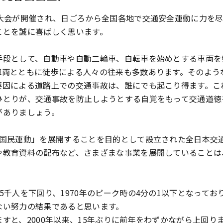
大会が開催され、日ごろから全国各地で交通安全運動に力を
ことを誠に喜ばしく思います。
段として、自動車や自動二輪車、自転車を始めとする車両を
車両とともに徒歩による人々の往来も多数あります。そのよう
要因による道路上での交通事故は、誰にでも起こり得ます。こ
ひとりが、交通事故を防止しようとする自覚をもって交通道徳
がありましょう。
国民運動」を展開することを目的として設立された全日本交
や教育資料の配布など、さまざまな事業を展開していることは
千人を下回り、1970年のピーク時の4分の1以下となってお
ない努力の結果であると思います。
と、2000年以来、15年ぶりに前年をわずかながら上回り