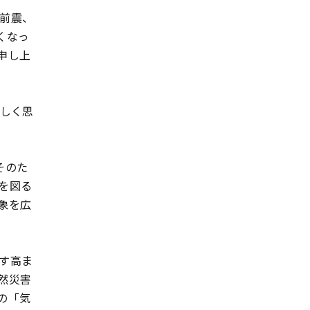
つ前震、
くなっ
申し上
しく思
そのた
を図る
象を広
す高ま
然災害
の「気