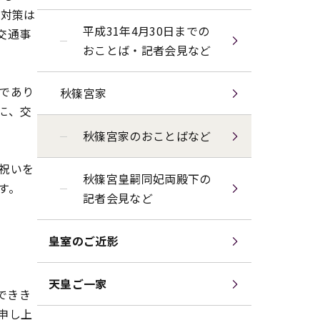
止対策は
平成31年4月30日までの
交通事
おことば・記者会見など
であり
秋篠宮家
に、交
秋篠宮家のおことばなど
祝いを
秋篠宮皇嗣同妃両殿下の
す。
記者会見など
皇室のご近影
天皇ご一家
できき
申し上