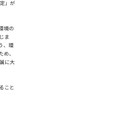
協定」が
環境の
じま
う、環
ため、
誠に大
ること