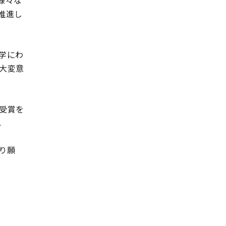
様々な
推進し
学にわ
大変意
受賞を
。
り願