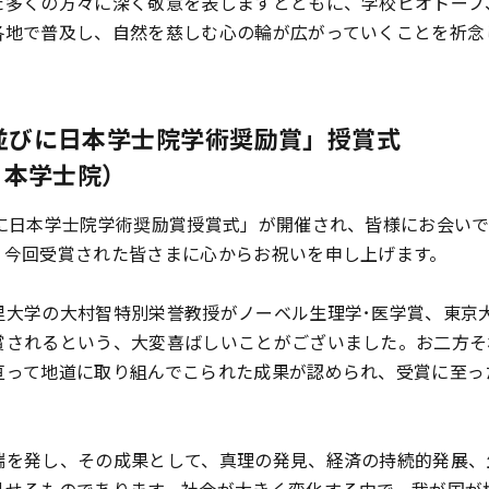
多くの方々に深く敬意を表しますとともに、学校ビオトープ
各地で普及し、自然を慈しむ心の輪が広がっていくことを祈念
並びに日本学士院学術奨励賞」授賞式
日本学士院）
に日本学士院学術奨励賞授賞式」が開催され、皆様にお会い
、今回受賞された皆さまに心からお祝いを申し上げます。
大学の大村智特別栄誉教授がノーベル生理学･医学賞、東京
賞されるという、大変喜ばしいことがございました。お二方そ
亘って地道に取り組んでこられた成果が認められ、受賞に至っ
を発し、その成果として、真理の発見、経済の持続的発展、