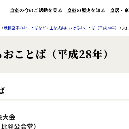
皇室の今のご活動を見る
皇室の歴史を知る
皇居・
家
秋篠宮家のおことばなど
主な式典におけるおことば（平成28年）
文
おことば（平成28年）
ば
央大会
日比谷公会堂）