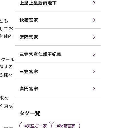
上皇上皇后両陛下
秋篠宮家
とも
してお
主体的
常陸宮家
三笠宮寬仁親王妃家
ンクール
現する
三笠宮家
ら様々
高円宮家
求め
く貢献
タグ一覧
#天皇ご一家
#秋篠宮家