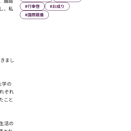
、園庭
#行幸啓
#お成り
し、私
#国際親善
できまし
大学の
れぞれ
たこと
生活の