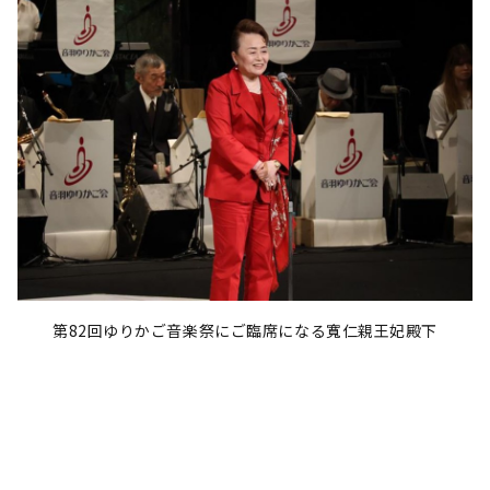
第82回ゆりかご音楽祭にご臨席になる寬仁親王妃殿下