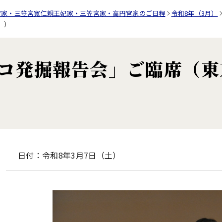
宮家・三笠宮寬仁親王妃家・三笠宮家・高円宮家のご日程
令和8年（3月）
））
ルコ発掘報告会」ご臨席（
日付：令和8年3月7日（土）