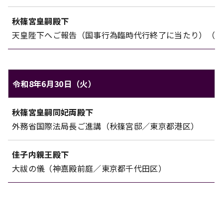
秋篠宮皇嗣殿下
天皇陛下へご報告（国事行為臨時代行終了に当たり）（
令和8年6月30日（火）
秋篠宮家のご日程（令和8年6月30日（火））
秋篠宮皇嗣同妃両殿下
対象
内容
外務省国際法局長ご進講（秋篠宮邸／東京都港区）
佳子内親王殿下
大祓の儀（神嘉殿前庭／東京都千代田区）