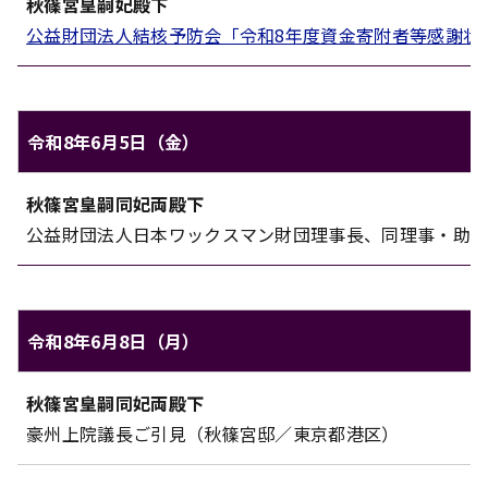
秋篠宮皇嗣妃殿下
対象
内容
公益財団法人結核予防会「令和8年度資金寄附者等感謝状
令和8年6月5日（金）
秋篠宮家のご日程（令和8年6月5日（金））
秋篠宮皇嗣同妃両殿下
対象
内容
公益財団法人日本ワックスマン財団理事長、同理事・助成
令和8年6月8日（月）
秋篠宮家のご日程（令和8年6月8日（月））
秋篠宮皇嗣同妃両殿下
対象
内容
豪州上院議長ご引見（秋篠宮邸／東京都港区）