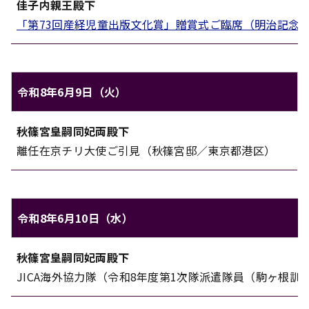
佳子内親王殿下
「第73回産経児童出版文化賞」贈賞式ご臨席（明治記念
令和8年6月9日（火）
秋篠宮家のご日程（令和8年6月9日（火））
秋篠宮皇嗣同妃両殿下
対象
内容
離任在京チリ大使ご引見（秋篠宮邸／東京都港区）
令和8年6月10日（水）
秋篠宮家のご日程（令和8年6月10日（水））
秋篠宮皇嗣同妃両殿下
対象
内容
JICA海外協力隊（令和8年度第1次隊派遣隊員（駒ヶ根訓