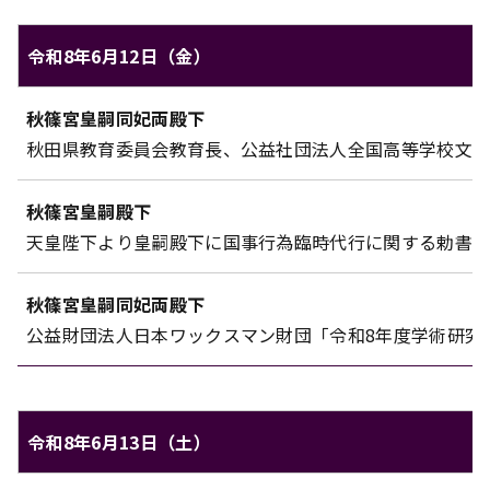
令和8年6月12日（金）
秋篠宮家のご日程（令和8年6月12日（金））
秋篠宮皇嗣同妃両殿下
対象
内容
秋田県教育委員会教育長、公益社団法人全国高等学校文化
秋篠宮皇嗣殿下
天皇陛下より皇嗣殿下に国事行為臨時代行に関する勅書
秋篠宮皇嗣同妃両殿下
公益財団法人日本ワックスマン財団「令和8年度学術研究
令和8年6月13日（土）
秋篠宮家のご日程（令和8年6月13日（土））