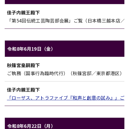
秋篠宮家のご日程（令和8年6月18日（木））
佳子内親王殿下
対象
内容
「第54回伝統工芸陶芸部会展」ご覧（日本橋三越本店／
令和8年6月19日（金）
秋篠宮家のご日程（令和8年6月19日（金））
秋篠宮皇嗣殿下
対象
内容
ご執務（国事行為臨時代行）（秋篠宮邸／東京都港区）
佳子内親王殿下
「ローザス、アトラファイブ『和声と創意の試み』」ご
令和8年6月22日（月）