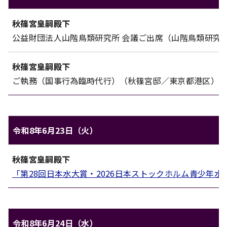
秋篠宮家のご日程（令和8年6月22日（月））
秋篠宮皇嗣殿下
対象
内容
公益財団法人山階鳥類研究所 会議ご出席（山階鳥類研究
秋篠宮皇嗣殿下
ご執務（国事行為臨時代行）（秋篠宮邸／東京都港区）
令和8年6月23日（火）
秋篠宮家のご日程（令和8年6月23日（火））
秋篠宮皇嗣殿下
対象
内容
「第28回日本水大賞・2026日本ストックホルム青少年
令和8年6月24日（水）