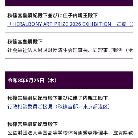
秋篠宮家のご日程（令和8年6月24日（水））
秋篠宮皇嗣妃殿下
並びに
佳子内親王殿下
対象
内容
「HERALBONY ART PRIZE 2026 EXHIBITIO
秋篠宮皇嗣殿下
社会福祉法人恩賜財団済生会理事長、同理事ご報告（令和
令和8年6月25日（木）
秋篠宮家のご日程（令和8年6月25日（木））
秋篠宮皇嗣同妃両殿下
並びに
佳子内親王殿下
対象
内容
行政相談委員ご接見（秋篠宮邸／東京都港区）
秋篠宮皇嗣同妃両殿下
公益財団法人全国高等学校体育連盟専務理事、滋賀県教育