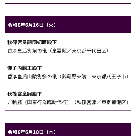
令和8年6月16日（火）
秋篠宮家のご日程（令和8年6月16日（火））
秋篠宮皇嗣同妃両殿下
対象
内容
香淳皇后例祭の儀（皇霊殿／東京都千代田区）
佳子内親王殿下
香淳皇后山陵例祭の儀（武蔵野東陵／東京都八王子市）
秋篠宮皇嗣殿下
ご執務（国事行為臨時代行）（秋篠宮邸／東京都港区）
令和8年6月18日（木）