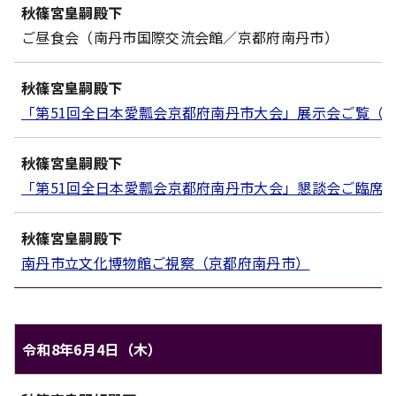
秋篠宮皇嗣殿下
対象
内容
ご昼食会（南丹市国際交流会館／京都府南丹市）
秋篠宮皇嗣殿下
「第51回全日本愛瓢会京都府南丹市大会」展示会ご覧（
秋篠宮皇嗣殿下
「第51回全日本愛瓢会京都府南丹市大会」懇談会ご臨席
秋篠宮皇嗣殿下
南丹市立文化博物館ご視察（京都府南丹市）
令和8年6月4日（木）
秋篠宮家のご日程（令和8年6月4日（木））