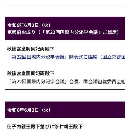
令和8年6月2日（火）
京都府お成り（「第22回国際内分泌学会議」ご臨席）
秋篠宮家のご日程（令和8年6月2日（火））
秋篠宮皇嗣同妃両殿下
対象
内容
「第22回国際内分泌学会議」開会式ご臨席（国立京都国
秋篠宮皇嗣同妃両殿下
「第22回国際内分泌学会議」会長、同会議組織委員会組
令和8年6月2日（火）
秋篠宮家のご日程（令和8年6月2日（火））
佳子内親王殿下
並びに
悠仁親王殿下
対象
内容