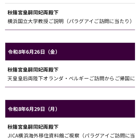
秋篠宮皇嗣同妃両殿下
横浜国立大学教授ご説明（パラグアイご訪問に当たり）（
令和8年6月26日（金）
秋篠宮家のご日程（令和8年6月26日（金））
秋篠宮皇嗣同妃両殿下
対象
内容
天皇皇后両陛下オランダ・ベルギーご訪問からご帰国につ
令和8年6月29日（月）
秋篠宮家のご日程（令和8年6月29日（月））
秋篠宮皇嗣同妃両殿下
対象
内容
JICA横浜海外移住資料館ご視察（パラグアイご訪問に当