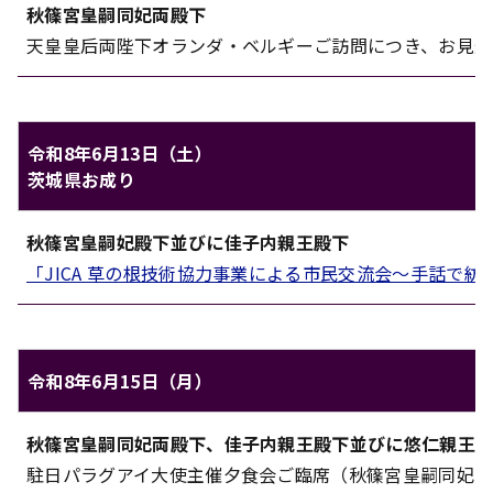
秋篠宮皇嗣同妃両殿下
対象
内容
天皇皇后両陛下オランダ・ベルギーご訪問につき、お見送
令和8年6月13日（土）
茨城県お成り
秋篠宮家のご日程（令和8年6月13日（土））
秋篠宮皇嗣妃殿下
並びに
佳子内親王殿下
対象
内容
「JICA 草の根技術協力事業による市民交流会～手話
令和8年6月15日（月）
秋篠宮家のご日程（令和8年6月15日（月））
秋篠宮皇嗣同妃両殿下
、
佳子内親王殿下
並びに
悠仁親王
対象
内容
駐日パラグアイ大使主催夕食会ご臨席（秋篠宮皇嗣同妃両