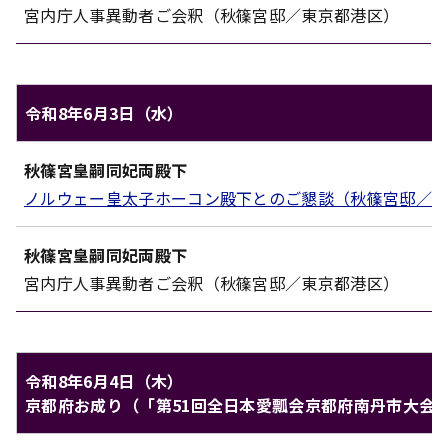
宮内庁人事異動者ご会釈（秋篠宮邸／東京都港区）
令和8年6月3日（水）
秋篠宮家のご日程（令和8年6月3日（水））
秋篠宮皇嗣同妃両殿下
対象
内容
ノルウェー皇太子ホーコン殿下とのご懇談（秋篠宮邸／
秋篠宮皇嗣同妃両殿下
宮内庁人事異動者ご会釈（秋篠宮邸／東京都港区）
令和8年6月4日（木）
京都府お成り（「第51回全日本愛瓢会京都府南丹市大会
秋篠宮家のご日程（令和8年6月4日（木））