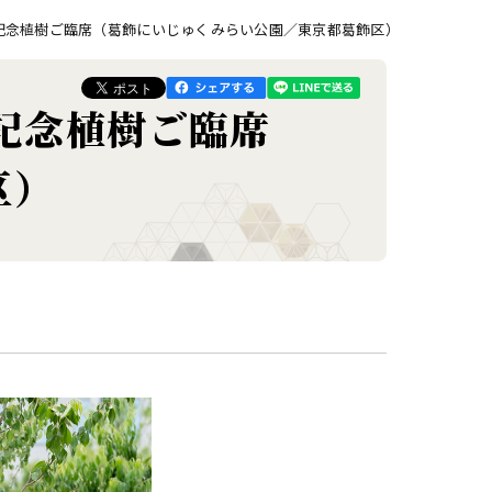
記念植樹ご臨席（葛飾にいじゅくみらい公園／東京都葛飾区）
記念植樹ご臨席
区）