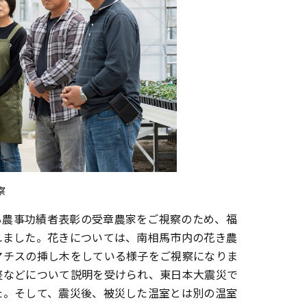
察
る農事功績者表彰の受章農家をご視察のため、福
れました。花きについては、南相馬市内の花き農
マチスの挿し木をしている様子をご視察になりま
整などについて説明を受けられ、東日本大震災で
た。そして、震災後、被災した温室とは別の温室