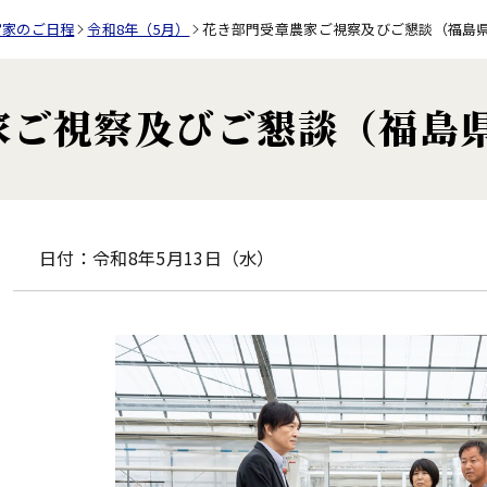
宮家のご日程
令和8年（5月）
花き部門受章農家ご視察及びご懇談（福島
家ご視察及びご懇談（福島
日付：令和8年5月13日（水）