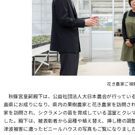
花き農家ご視
秋篠宮皇嗣殿下は、公益社団法人大日本農会が行ってい
島県にお成りになり、県内の果樹農家と花き農家を訪問さ
家を訪問され、シクラメンの苗を育成している温室とクレ
した。殿下は、被表彰者から品種や植え替え、挿し穂の調
津波被害に遭ったビニールハウスの写真もご覧になりまし