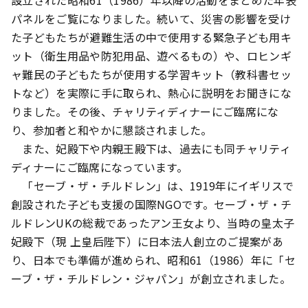
設立された昭和61（1986）年以降の活動をまとめた年表
パネルをご覧になりました。続いて、災害の影響を受け
た子どもたちが避難生活の中で使用する緊急子ども用キ
ット（衛生用品や防犯用品、遊べるもの）や、ロヒンギ
ャ難民の子どもたちが使用する学習キット（教科書セッ
トなど）を実際に手に取られ、熱心に説明をお聞きにな
りました。その後、チャリティディナーにご臨席にな
り、参加者と和やかに懇談されました。
また、妃殿下や内親王殿下は、過去にも同チャリティ
ディナーにご臨席になっています。
「セーブ・ザ・チルドレン」は、1919年にイギリスで
創設された子ども支援の国際NGOです。セーブ・ザ・チ
ルドレンUKの総裁であったアン王女より、当時の皇太子
妃殿下（現 上皇后陛下）に日本法人創立のご提案があ
り、日本でも準備が進められ、昭和61（1986）年に「セ
ーブ・ザ・チルドレン・ジャパン」が創立されました。