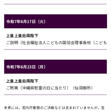
令和7年6月17日（火）
上皇上皇后両陛下のご日程（令和7年6月17日（火））
上皇上皇后両陛下
対象
内容
ご説明（社会福祉法人こどもの国協会理事長他（こどもの
令和7年6月23日（月）
上皇上皇后両陛下のご日程（令和7年6月23日（月））
上皇上皇后両陛下
対象
内容
ご黙祷（沖縄県慰霊の日に当たり）（仙洞御所）
本表には，宮内庁書類のご決裁などは含まれていませんが，宮