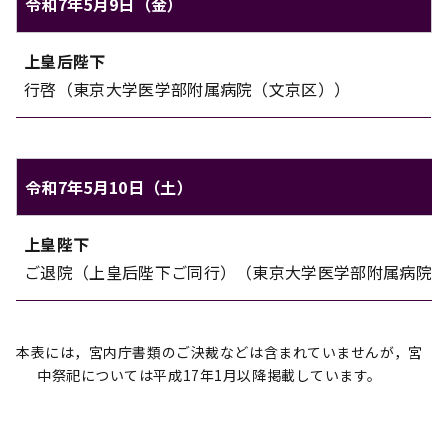
令和7年5月9日（金）
上皇上皇后両陛下のご日程（令和7年5月9日（金））
上皇后陛下
対象
内容
行啓（東京大学医学部附属病院（文京区））
令和7年5月10日（土）
上皇上皇后両陛下のご日程（令和7年5月10日（土））
上皇陛下
対象
内容
ご退院（上皇后陛下ご同行）（東京大学医学部附属病院
本表には，宮内庁書類のご決裁などは含まれていませんが，宮
中祭祀については平成17年1月以降掲載しています。