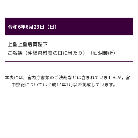
令和6年6月23日（日）
上皇上皇后両陛下のご日程（令和6年6月23日（日））
上皇上皇后両陛下
対象
内容
ご黙祷（沖縄県慰霊の日に当たり）（仙洞御所）
本表には，宮内庁書類のご決裁などは含まれていませんが，宮
中祭祀については平成17年1月以降掲載しています。