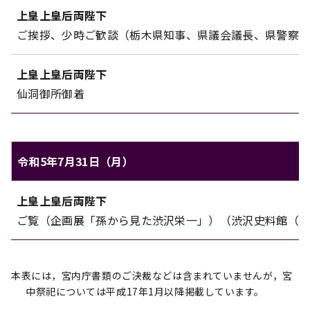
上皇上皇后両陛下
ご挨拶、少時ご歓談（栃木県知事、県議会議長、県警察
上皇上皇后両陛下
仙洞御所御着
令和5年7月31日（月）
上皇上皇后両陛下のご日程（令和5年7月31日（月））
上皇上皇后両陛下
対象
内容
ご覧（企画展「孫から見た渋沢栄一」）（渋沢史料館（
本表には，宮内庁書類のご決裁などは含まれていませんが，宮
中祭祀については平成17年1月以降掲載しています。