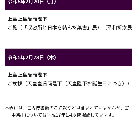
令和5年2月20日（月）
上皇上皇后両陛下のご日程（令和5年2月20日（月））
上皇上皇后両陛下
対象
内容
ご覧（「収容所と日本を結んだ葉書」展）（平和祈念展
令和5年2月23日（木）
上皇上皇后両陛下のご日程（令和5年2月23日（木））
上皇上皇后両陛下
対象
内容
ご挨拶（天皇皇后両陛下（天皇陛下お誕生日につき））
本表には，宮内庁書類のご決裁などは含まれていませんが，宮
中祭祀については平成17年1月以降掲載しています。