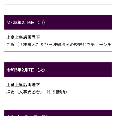
令和5年2月6日（月）
上皇上皇后両陛下のご日程（令和5年2月6日（月））
上皇上皇后両陛下
対象
内容
ご覧（「雄飛ふたたび－沖縄移民の歴史とウチナーンチュ
令和5年2月7日（火）
上皇上皇后両陛下のご日程（令和5年2月7日（火））
上皇上皇后両陛下
対象
内容
拝謁（人事異動者）（仙洞御所）