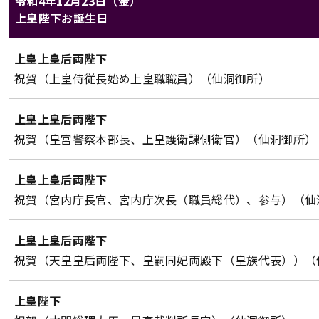
令和4年12月23日（金）
上皇陛下お誕生日
上皇上皇后両陛下のご日程（令和4年12月23日（金））
上皇上皇后両陛下
対象
内容
祝賀（上皇侍従長始め上皇職職員）（仙洞御所）
上皇上皇后両陛下
祝賀（皇宮警察本部長、上皇護衛課側衛官）（仙洞御所）
上皇上皇后両陛下
祝賀（宮内庁長官、宮内庁次長（職員総代）、参与）（仙
上皇上皇后両陛下
祝賀（天皇皇后両陛下、皇嗣同妃両殿下（皇族代表））（
上皇陛下