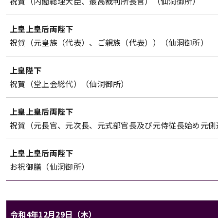
祝賀（内閣総理大臣、最高裁判所長官）（仙洞御所）
上皇上皇后両陛下
祝賀（元皇族（代表）、ご親族（代表））（仙洞御所）
上皇陛下
祝賀（堂上会総代）（仙洞御所）
上皇上皇后両陛下
祝賀（元長官、元次長、元式部官長及び元侍従長始め元側
上皇上皇后両陛下
お祝御膳（仙洞御所）
令和4年12月29日（木）