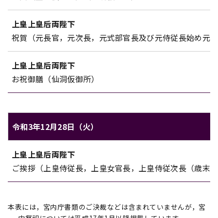
上皇上皇后両陛下
祝賀（元長官，元次長，元式部官長及び元侍従長始め元
上皇上皇后両陛下
お祝御膳（仙洞仮御所）
令和3年12月28日（火）
上皇上皇后両陛下のご日程（令和3年12月28日（火））
上皇上皇后両陛下
対象
内容
ご挨拶（上皇侍従長，上皇女官長，上皇侍従次長（歳末
本表には，宮内庁書類のご決裁などは含まれていませんが，宮