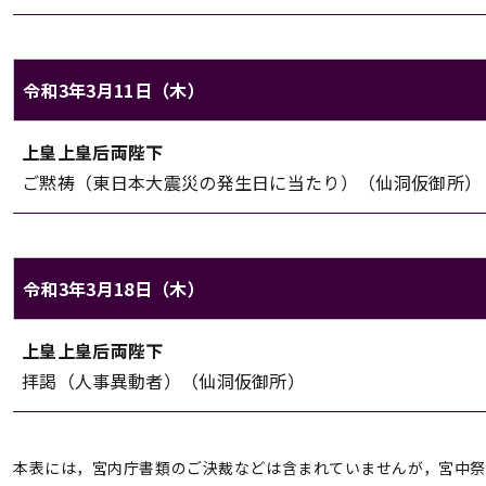
令和3年3月11日（木）
上皇上皇后両陛下のご日程（令和3年3月11日（木））
上皇上皇后両陛下
対象
内容
ご黙祷（東日本大震災の発生日に当たり）（仙洞仮御所）
令和3年3月18日（木）
上皇上皇后両陛下のご日程（令和3年3月18日（木））
上皇上皇后両陛下
対象
内容
拝謁（人事異動者）（仙洞仮御所）
本表には，宮内庁書類のご決裁などは含まれていませんが，宮中祭