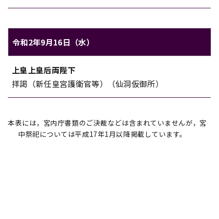
令和2年9月16日（水）
上皇上皇后両陛下のご日程（令和2年9月16日（水））
上皇上皇后両陛下
対象
内容
拝謁（新任皇宮護衛官等）（仙洞仮御所）
本表には，宮内庁書類のご決裁などは含まれていませんが，宮
中祭祀については平成17年1月以降掲載しています。