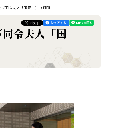
及び同令夫人「国賓」）（御所）
び同令夫人「国