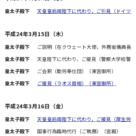
皇太子殿下
天皇皇后両陛下に代わり，ご引見（ドイツ連
平成24年3月15日（木）
皇太子殿下
ご説明（在クウェート大使，外務省儀典長
皇太子殿下
天皇陛下に代わり，ご接見（警察大学校警部
皇太子殿下
ご会釈（勤労奉仕団）（東宮御所）
皇太子殿下
ご接見（ラオス首相）（東宮御所）
平成24年3月16日（金）
皇太子殿下
天皇皇后両陛下に代わり，ご接見（厚生労働
皇太子殿下
国事行為臨時代行（ご執務）（宮殿）