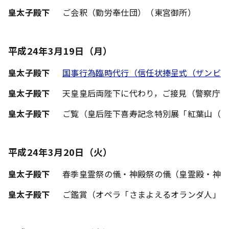
皇太子殿下
ご会釈（勤労奉仕団）（東宮御所）
平成24年3月19日（月）
皇太子殿下
国事行為臨時代行（信任状捧呈式（ザンビア
皇太子殿下
天皇皇后両陛下に代わり，ご接見（警察庁長
皇太子殿下
ご覧（皇后陛下喜寿記念特別展「紅葉山（
平成24年3月20日（火）
皇太子殿下
春季皇霊祭の儀・神殿祭の儀（皇霊殿・神
皇太子殿下
ご鑑賞（オペラ「さまよえるオランダ人」