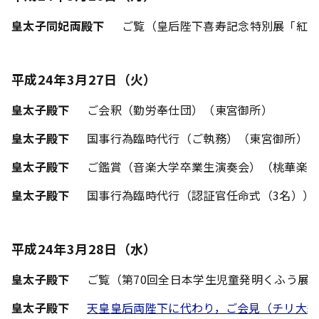
皇太子同妃両殿下
ご覧（皇后陛下喜寿記念特別展「紅
平成24年3月27日（火）
皇太子殿下
ご会釈（勤労奉仕団）（東宮御所）
皇太子殿下
国事行為臨時代行（ご執務）（東宮御所）
皇太子殿下
ご鑑賞（音楽大学卒業生演奏会）（桃華楽
皇太子殿下
国事行為臨時代行（認証官任命式（3名））
平成24年3月28日（水）
皇太子殿下
ご覧（第70回全日本学生児童発明くふう展
皇太子殿下
天皇皇后両陛下に代わり，ご会見（チリ大統