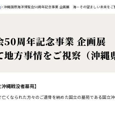
動
沖縄国際海洋博覧会50周年記念事業 企画展 海－その望ましい未来を
会50周年記念事業 企画展
て地方事情をご視察（沖縄
立沖縄戦没者墓苑】
で亡くなられた方々のご遺骨を納めた国立の墓苑である国立沖