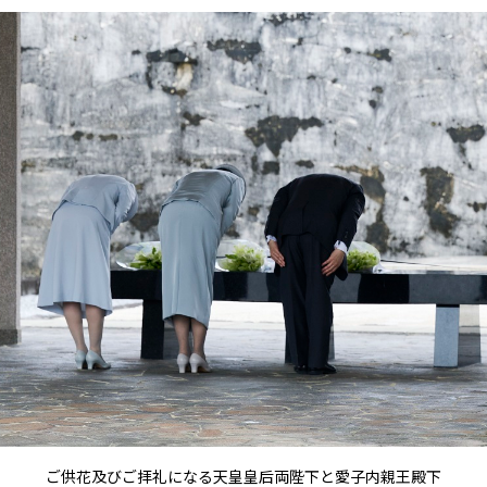
ご供花及びご拝礼になる天皇皇后両陛下と愛子内親王殿下