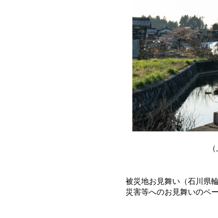
（
被災地お見舞い（石川県
災害等へのお見舞いのペ