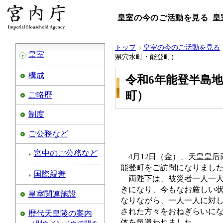
皇室の今のご活動を見る
皇
トップ
皇室の今のご活動を見る
皇室
県穴水町・能登町）
構成
令和6年能登半島
町）
ご略歴
制度
ご公務など
宮中のご公務など
4月12日（金）、天皇皇
能登町をご訪問になりまし
国際親善
両陛下は、被災者一人一
きになり、今もなお厳しい
皇室関連施設
なりながら、一人一人に対
された方々をおねぎらいに
歴代天皇陵の案内
体を気遣われました。