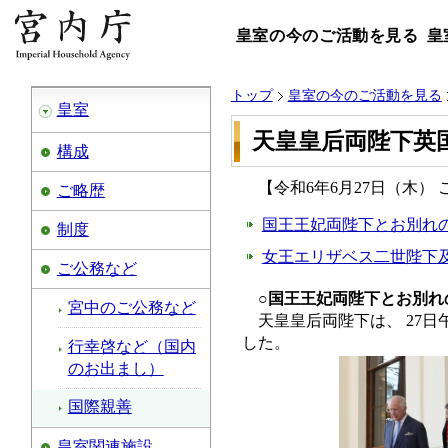
皇室の今のご活動を見る
皇
トップ
皇室の今のご活動を見る
皇室
天皇皇后両陛下英
構成
【令和6年6月27日（木） 
ご略歴
国王王妃両陛下とお別れ
制度
女王エリザベス二世陛下
ご公務など
○国王王妃両陛下とお別れ
宮中のご公務など
天皇皇后両陛下は、 27
した。
行幸啓など（国内
のお出まし）
国際親善
皇室関連施設