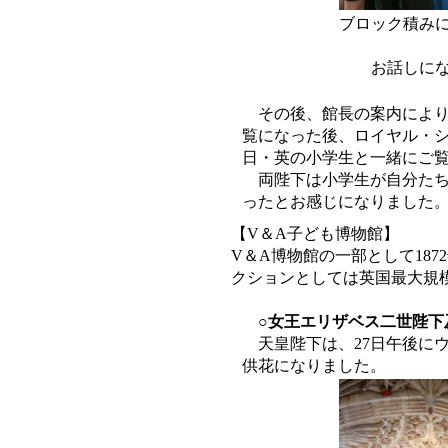
ブロック積み
お話しに
その後、館長の案内によ
覧になった後、ロイヤル・
日・英の小学生と一緒にご
両陛下は小学生が自分た
ったとお感じになりました
【V＆A子ども博物館】
V＆A博物館の一部として187
クションとしては英国最大規
○女王エリザベス二世陛下
天皇陛下は、27日午後に
供花になりました。