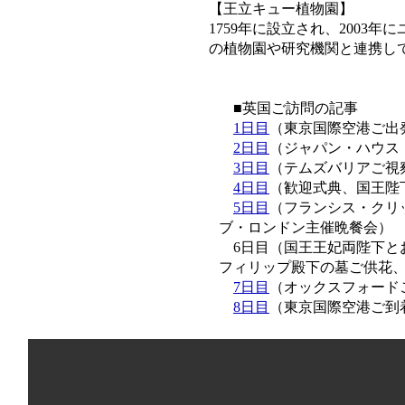
【王立キュー植物園】
1759年に設立され、200
の植物園や研究機関と連携し
■英国ご訪問の記事
1日目
（東京国際空港ご出
2日目
（ジャパン・ハウス
3日目
（テムズバリアご視
4日目
（歓迎式典、国王陛
5日目
（フランシス・クリ
ブ・ロンドン主催晩餐会）
6日目（国王王妃両陛下と
フィリップ殿下の墓ご供花
7日目
（オックスフォード
8日目
（東京国際空港ご到