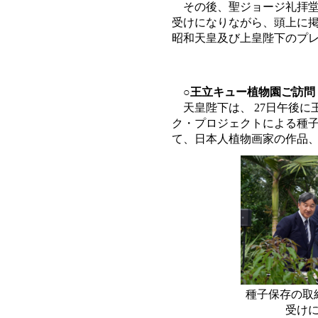
その後、聖ジョージ礼拝
受けになりながら、頭上に
昭和天皇及び上皇陛下のプ
○王立キュー植物園ご訪問
天皇陛下は、 27日午後
ク・プロジェクトによる種
て、日本人植物画家の作品
種子保存の取
受け