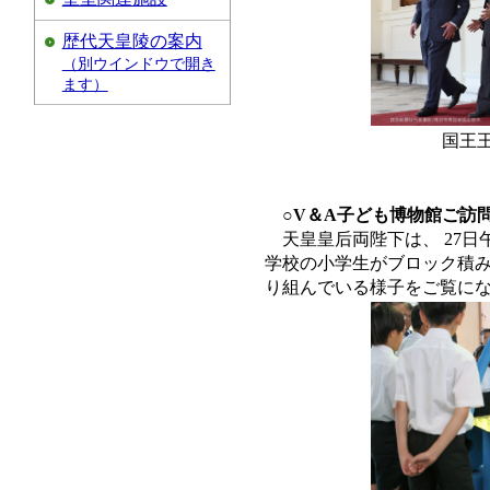
歴代天皇陵の案内
（別ウインドウで開き
ます）
国王
○V＆A子ども博物館ご訪
天皇皇后両陛下は、 27
学校の小学生がブロック積
り組んでいる様子をご覧に