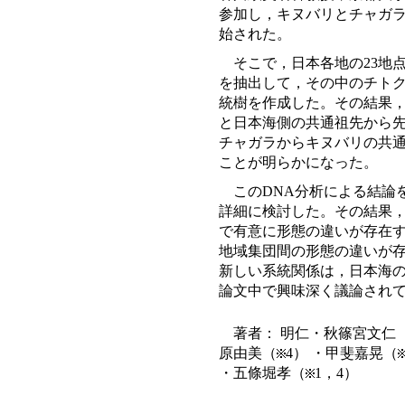
参加し，キヌバリとチャガ
始された。
そこで，日本各地の23地
を抽出して，その中のチトク
統樹を作成した。その結果
と日本海側の共通祖先から
チャガラからキヌバリの共
ことが明らかになった。
このDNA分析による結論
詳細に検討した。その結果
で有意に形態の違いが存在
地域集団間の形態の違いが存
新しい系統関係は，日本海
論文中で興味深く議論され
著者： 明仁・秋篠宮文仁
原由美（
4） ・甲斐嘉晃（
・五條堀孝（
1，4）