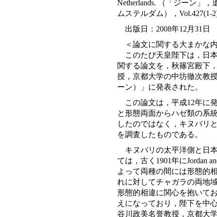
Netherlands. （「
ムステルダム），Vol.427(1-2):
出版日：2008年12月31日
＜論文に関する大まかな
このたび天皇陛下は，日本
関する論文を，秋篠宮殿下
授，京都大学の中坊徹次教授
ーン）」に発表された。
この論文は，平成12年に
と形態両面からハゼ類の系
したのではなく，キヌバリと
を調査したものである。
キヌバリの太平洋側と日
ては，古く1901年にJorda
よって両種の間には形態的
れに対してチャガラの両地
形態的相違に関心を抱いてお
えになっており，陛下を中
谷川政美名誉教授，京都大