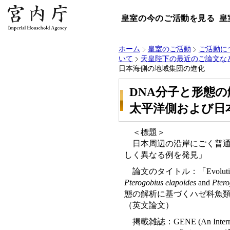
皇室の今のご活動を見る
皇
ホーム
皇室のご活動
ご活動に
いて
天皇陛下の最近のご論文な
日本海側の地域集団の進化
DNA分子と形態
太平洋側および日
＜標題＞
日本周辺の沿岸にごく普通
しく異なる例を発見」
論文のタイトル：「Evolution of Paci
Pterogobius elapoides
and
Ptero
態の解析に基づくハゼ科魚
（英文論文）
掲載雑誌：GENE (An Internationa