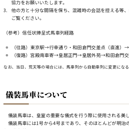
協力をお願いいたします。
他の方と十分な間隔を保ち、混雑時の会話を控える等、
ご覧ください。
（参考）信任状捧呈式馬車列経路
（往路）東京駅→行幸通り・和田倉門交差点（直進）
（復路）宮殿南車寄→皇居正門→皇居外苑→和田倉門
なお、当日、荒天等の場合には、馬車列から自動車列に変更にな
儀装馬車について
儀装馬車は、皇室の重要な儀式を行う際に使用される美
儀装馬車には1号から4号まであり、そのほとんどが明治