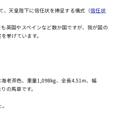
て、天皇陛下に信任状を捧呈する儀式（
信任状
ても英国やスペインなど数か国ですが、我が国の
実を挙げています。
茶色、重量1,098kg、全長4.51m、幅
人乗りの馬車です。
た。