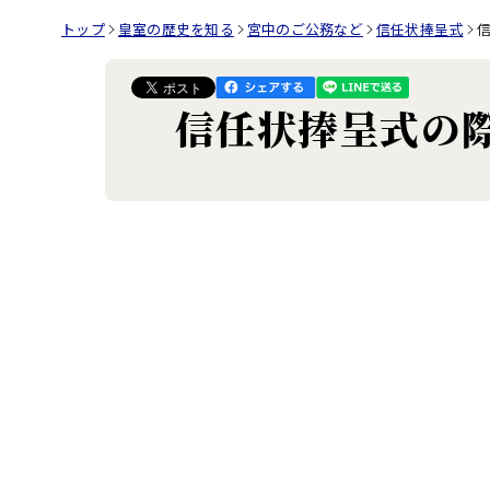
トップ
皇室の歴史を知る
宮中のご公務など
信任状捧呈式
信任状捧呈式の