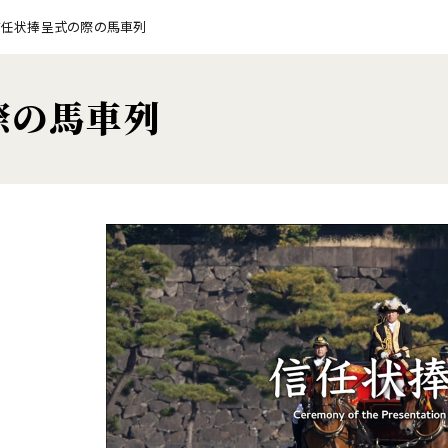
信任状捧呈式の際の馬車列
際の馬車列