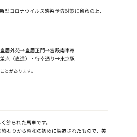
新型コロナウイルス感染予防対策に留意の上、
→皇居外苑→皇居正門→宮殿南車寄
交差点（直進）・行幸通り→東京駅
ることがあります。
しく飾られた馬車です。
の終わりから昭和の初めに製造されたもので、美