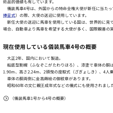
術品的価値も有しています。
儀装馬車4号は、外国からの特命全権大使が新任に当たっ
捧呈式
）の際、大使の送迎に使用しています。
新任大使の送迎に馬車を使用している国は、世界的に見
場合、自動車より馬車を希望する大使が多く、国際親善の
現在使用している儀装馬車4号の概要
大正2年、国内において製造。
船底型割幌（ふなぞこがたわりほろ）、漆塗で車体の胴は海老
1.90m、高さ2.24m、2頭曳の座馭式（ざぎょしき）、4
車体の胴両側に金高蒔絵の御紋章があります。
昭和60年の文仁親王成年式などの儀式にも使用されまし
（儀装馬車1号から4号の概要）