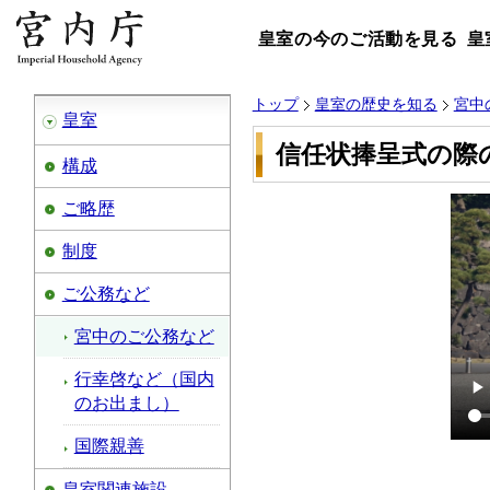
皇室の今のご活動を見る
皇
トップ
皇室の歴史を知る
宮中
皇室
信任状捧呈式の際
構成
ご略歴
制度
ご公務など
宮中のご公務など
行幸啓など（国内
のお出まし）
国際親善
皇室関連施設