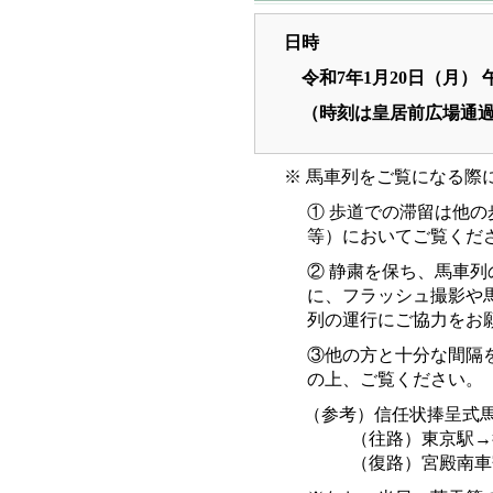
日時
令和7年1月20日（月） 
（時刻は皇居前広場通
※ 馬車列をご覧になる際
① 歩道での滞留は他
等）においてご覧くだ
② 静粛を保ち、馬車
に、フラッシュ撮影や
列の運行にご協力をお
③他の方と十分な間隔
の上、ご覧ください。
（参考）信任状捧呈式
（往路）東京駅→
（復路）宮殿南車