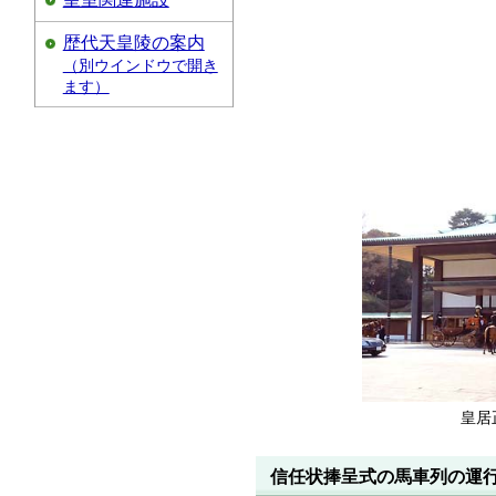
歴代天皇陵の案内
（別ウインドウで開き
ます）
皇居
信任状捧呈式の馬車列の運