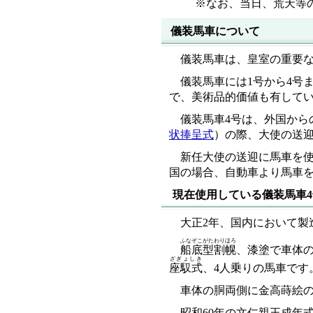
※なお、当日、荒天等
儀装馬車について
儀装馬車は、皇室の重要
儀装馬車には1号から4号
で、美術品的価値も有して
儀装馬車4号は、外国から
状捧呈式
）の際、大使の送
新任大使の送迎に馬車を
国の場合、自動車より馬車
現在使用している儀装馬車4
大正2年、国内において製
ふなぞこがたわりほろ
船底型割幌
、漆塗で車体の胴
ざぎょしき
座馭式
、4人乗りの馬車です
車体の胴両側に金高蒔絵
昭和60年の文仁親王成年