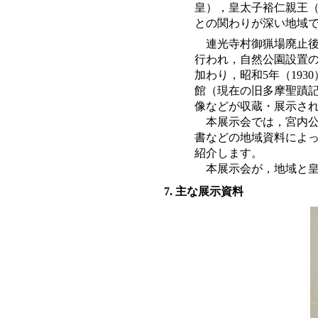
皇），皇太子裕仁親王
との関わりが深い地域
連光寺村御猟場廃止
行われ，自然公園設置
加わり，昭和5年（19
館（現在の旧多摩聖蹟
像などが収蔵・展示さ
本展示会では，宮内
書などの地域資料によ
紹介します。
本展示会が，地域と
7. 主な展示資料