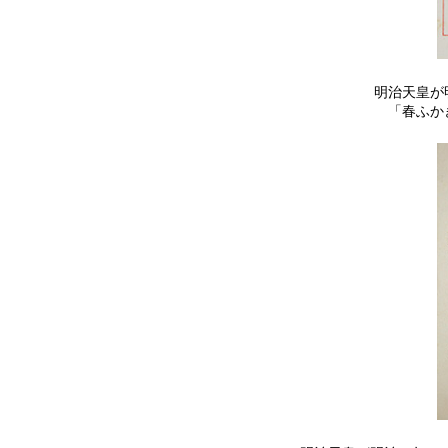
明治天皇が明
「春ふか