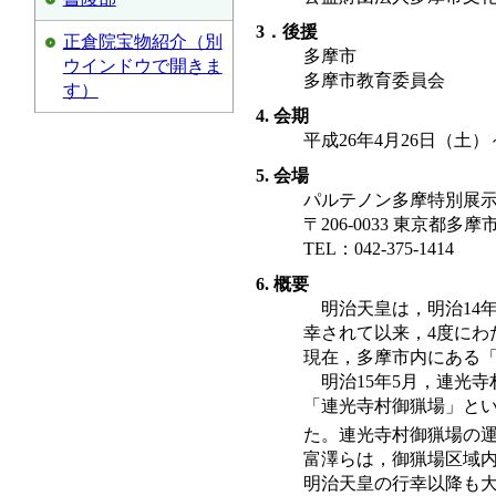
3．後援
正倉院宝物紹介（別
多摩市
ウインドウで開きま
多摩市教育委員会
す）
4. 会期
平成26年4月26日（土）
5. 会場
パルテノン多摩特別展
〒206-0033 東京都多摩
TEL：042-375-1414
6. 概要
明治天皇は，明治14
幸されて以来，4度にわ
現在，多摩市内にある
明治15年5月，連光
「連光寺村御猟場」とい
た。連光寺村御猟場の
富澤らは，御猟場区域
明治天皇の行幸以降も大