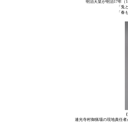
明治天皇が明治17年（1
「兎
「春
（
連光寺村御猟場の現地責任者が記