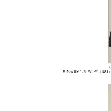
（
明治天皇が，明治14年（188