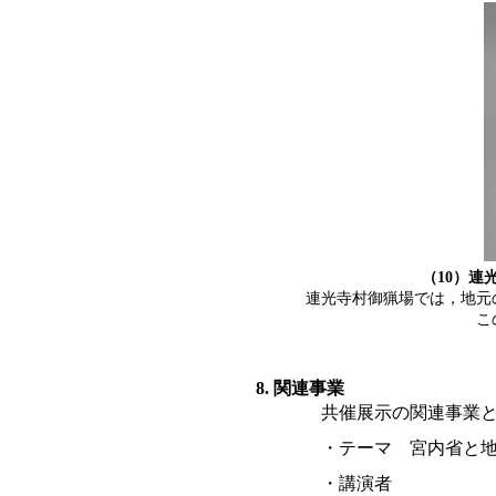
（10）
連光寺村御猟場では，地元の
こ
8. 関連事業
共催展示の関連事業
・テーマ 宮内省と
・講演者