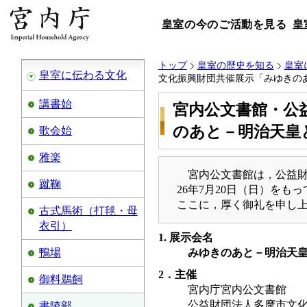
皇室の今のご活動を見る
皇
トップ
皇室の歴史を知る
皇室
皇室に伝わる文化
文化振興財団共催展示「みゆきの
講書始
宮内公文書館・公
のあと－明治天皇
歌会始
雅楽
宮内公文書館は，公益
蹴鞠
26年7月20日（日）を
ここに，厚く御礼を申し
古式馬術（打毬・母
衣引）
1. 展示会名
鴨場
みゆきのあと－明治天
2．主催
御料鵜飼
宮内庁宮内公文書館
公益財団法人多摩市文
書陵部