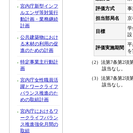
宮内庁新型インフ
評価方式
事
ルエンザ等対策行
担当部局名
京
動計画・業務継続
計画
学
目標
設
公共建築物におけ
る木材の利用の促
平
評価実施期間
進のための計画
を
特定事業主行動計
（2）法第7条第2
画
該当なし。
（3）法第7条第2
宮内庁女性職員活
該当なし。
躍とワークライフ
バランス推進のた
めの取組計画
宮内庁におけるワ
ークライフバラン
ス推進強化月間の
取組