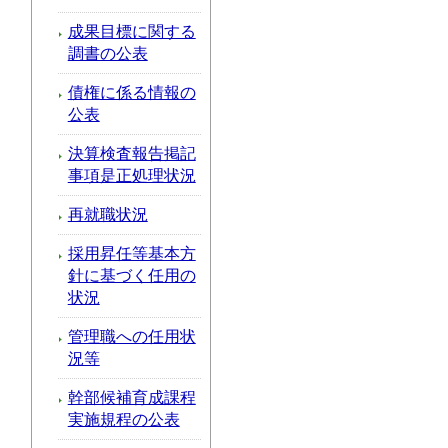
成果目標に関する
調書の公表
債権に係る情報の
公表
決算検査報告掲記
事項是正処理状況
再就職状況
採用昇任等基本方
針に基づく任用の
状況
管理職への任用状
況等
幹部候補育成課程
実施規程の公表