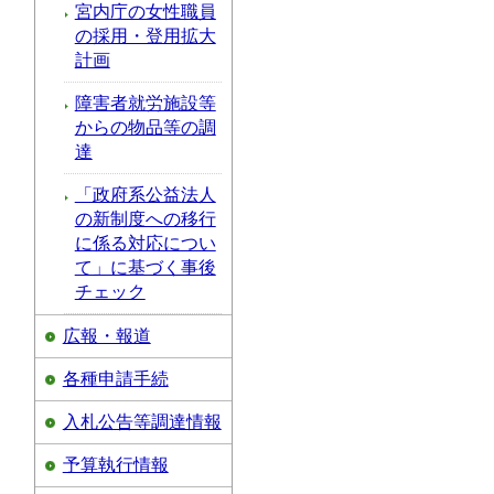
宮内庁の女性職員
の採用・登用拡大
計画
障害者就労施設等
からの物品等の調
達
「政府系公益法人
の新制度への移行
に係る対応につい
て」に基づく事後
チェック
広報・報道
各種申請手続
入札公告等調達情報
予算執行情報