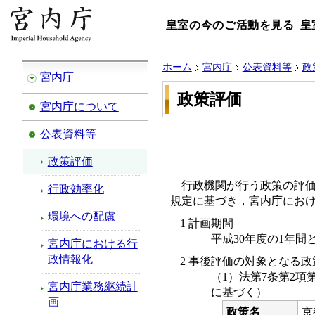
皇室の今のご活動を見る
皇
ホーム
宮内庁
公表資料等
政
宮内庁
政策評価
宮内庁について
公表資料等
政策評価
行政機関が行う政策の評価
行政効率化
規定に基づき，宮内庁にお
環境への配慮
1 計画期間
平成30年度の1年間
宮内庁における行
政情報化
2 事後評価の対象となる政
（1）法第7条第2項
宮内庁業務継続計
に基づく）
画
政策名
京