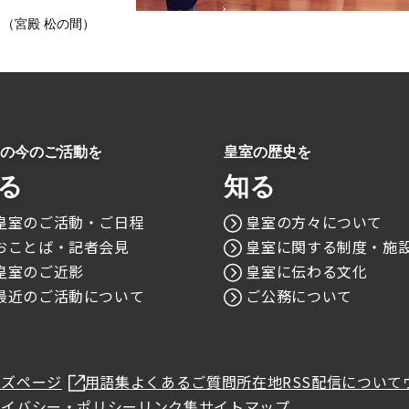
（宮殿 松の間）
の今のご活動を
皇室の歴史を
る
知る
皇室のご活動・ご日程
皇室の方々について
おことば・記者会見
皇室に関する制度・施
皇室のご近影
皇室に伝わる文化
最近のご活動について
ご公務について
ッズページ
用語集
よくあるご質問
所在地
RSS配信について
ライバシー・ポリシー
リンク集
サイトマップ