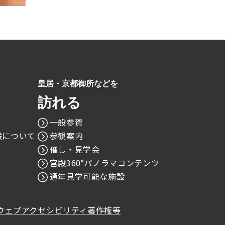
皇居・京都御所などを
訪れる
一般参賀
設について
参観案内
催し・見学会
宮殿360°パノラマコンテンツ
通年見学可能な施設
ウェブアクセシビリティ
著作権等