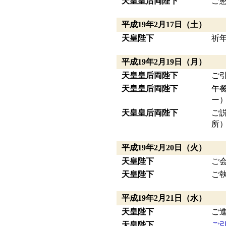
天皇皇后両陛下
ご
平成19年2月17日（土）
天皇陛下
祈
平成19年2月19日（月）
天皇皇后両陛下
ご
天皇皇后両陛下
午
ー
天皇皇后両陛下
ご
所
平成19年2月20日（火）
天皇陛下
ご
天皇陛下
ご
平成19年2月21日（水）
天皇陛下
ご
天皇陛下
ご