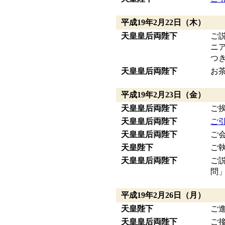
平成19年2月22日（木）
天皇皇后両陛下
ご
ニ
つ
天皇皇后両陛下
お
平成19年2月23日（金）
天皇皇后両陛下
ご
天皇皇后両陛下
ご
天皇皇后両陛下
ご
天皇陛下
ご
天皇皇后両陛下
ご
問
平成19年2月26日（月）
天皇陛下
ご
天皇皇后両陛下
ご