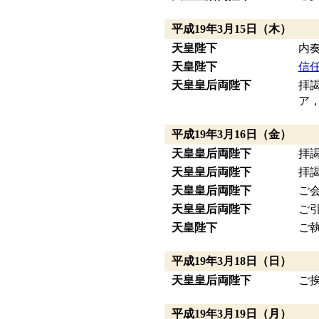
平成19年3月15日（木）
天皇陛下
内
天皇陛下
信
天皇皇后両陛下
拝
ア
平成19年3月16日（金）
天皇皇后両陛下
拝
天皇皇后両陛下
拝
天皇皇后両陛下
ご
天皇皇后両陛下
ご
天皇陛下
ご
平成19年3月18日（日）
天皇皇后両陛下
ご
平成19年3月19日（月）