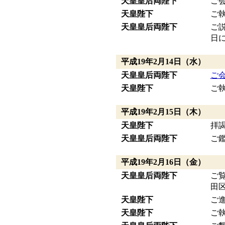
天皇皇后両陛下
ご
天皇陛下
ご
天皇皇后両陛下
ご
日
平成19年2月14日（水）
天皇皇后両陛下
ご
天皇陛下
ご
平成19年2月15日（木）
天皇陛下
拝
天皇皇后両陛下
ご
平成19年2月16日（金）
天皇皇后両陛下
ご
田
天皇陛下
ご
天皇陛下
ご