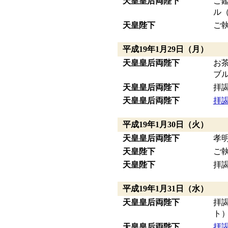
天皇皇后両陛下
ご
ル
天皇陛下
ご
平成19年1月29日（月）
天皇皇后両陛下
お
ブ
天皇皇后両陛下
拝
天皇皇后両陛下
拝
平成19年1月30日（火）
天皇皇后両陛下
孝
天皇陛下
ご
天皇陛下
拝
平成19年1月31日（水）
天皇皇后両陛下
拝
ト
天皇皇后両陛下
拝