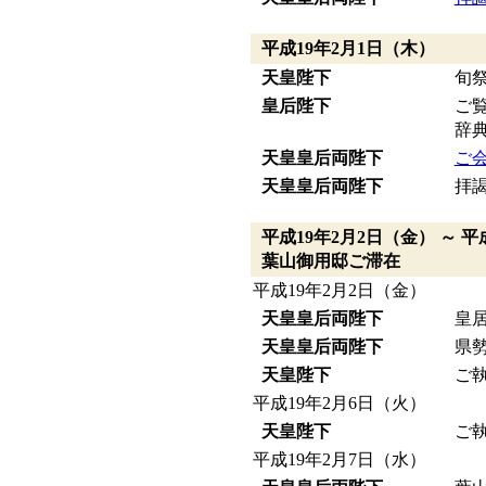
平成19年2月1日（木）
天皇陛下
旬
皇后陛下
ご
辞
天皇皇后両陛下
ご
天皇皇后両陛下
拝
平成19年2月2日（金） ～ 平
葉山御用邸ご滞在
平成19年2月2日（金）
天皇皇后両陛下
皇
天皇皇后両陛下
県
天皇陛下
ご
平成19年2月6日（火）
天皇陛下
ご
平成19年2月7日（水）