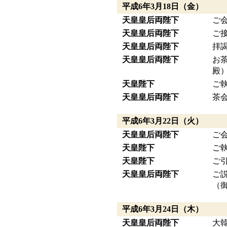
平成6年3月18日（金）
天皇皇后両陛下
ご
天皇皇后両陛下
ご
天皇皇后両陛下
拝
天皇皇后両陛下
お
殿
天皇陛下
ご
天皇皇后両陛下
茶
平成6年3月22日（火）
天皇皇后両陛下
ご
天皇陛下
ご
天皇陛下
ご
天皇皇后両陛下
ご
（
平成6年3月24日（木）
天皇皇后両陛下
大