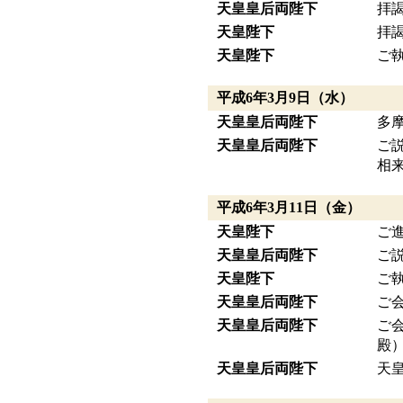
天皇皇后両陛下
拝
天皇陛下
拝
天皇陛下
ご
平成6年3月9日（水）
天皇皇后両陛下
多
天皇皇后両陛下
ご
相
平成6年3月11日（金）
天皇陛下
ご
天皇皇后両陛下
ご
天皇陛下
ご
天皇皇后両陛下
ご
天皇皇后両陛下
ご
殿
天皇皇后両陛下
天