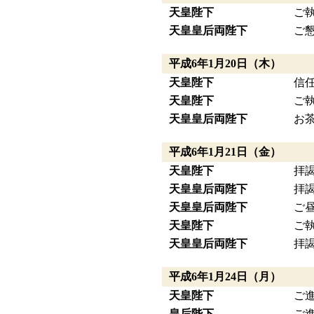
天皇陛下
ご
天皇皇后両陛下
ご
平成6年1月20日（木）
天皇陛下
信
天皇陛下
ご
天皇皇后両陛下
お
平成6年1月21日（金）
天皇陛下
拝
天皇皇后両陛下
拝
天皇皇后両陛下
ご
天皇陛下
ご
天皇皇后両陛下
拝
平成6年1月24日（月）
天皇陛下
ご
皇后陛下
ご