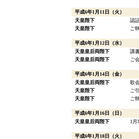
平成6年1月11日（火）
天皇陛下
認
天皇陛下
ご
平成6年1月12日（水）
天皇皇后両陛下
講
天皇皇后両陛下
ご
平成6年1月14日（金）
天皇皇后両陛下
歌
天皇陛下
ご
天皇陛下
ご
平成6年1月16日（日）
天皇皇后両陛下
1
平成6年1月18日（火）