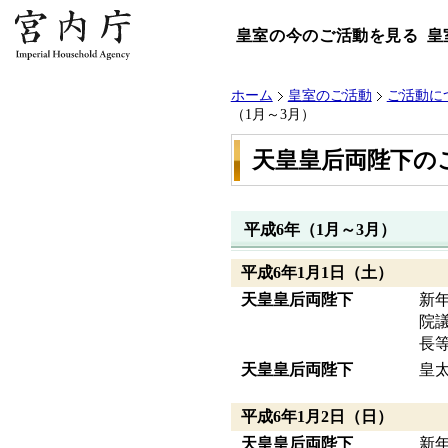
皇室の今のご活動を見る
皇
ホーム
皇室のご活動
ご活動に
（1月～3月）
天皇皇后両陛下の
平成6年（1月～3月）
平成6年1月1日（土）
天皇皇后両陛下
新
院
長
天皇皇后両陛下
皇
平成6年1月2日（日）
天皇皇后両陛下
新