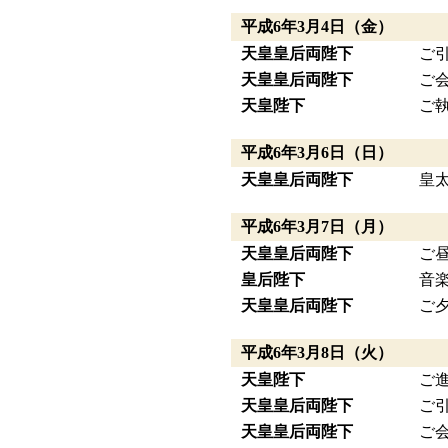
平成6年3月4日（金）
天皇皇后両陛下
ご
天皇皇后両陛下
ご
天皇陛下
ご
平成6年3月6日（日）
天皇皇后両陛下
皇
平成6年3月7日（月）
天皇皇后両陛下
ご
皇后陛下
音
天皇皇后両陛下
ご
平成6年3月8日（火）
天皇陛下
ご
天皇皇后両陛下
ご
天皇皇后両陛下
ご