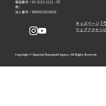
電話番号：03-3213-1111（代
表）
法人番号：9000012010020
キッズページ
ウェブアクセシ
Copyright © Imperial Household Agency. All Rights Reserved.