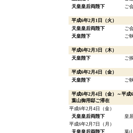
天皇皇后両陛下
ご
平成6年2月1日（火）
天皇皇后両陛下
ご
天皇陛下
ご
平成6年2月3日（木）
天皇陛下
ご
平成6年2月4日（金）
天皇陛下
ご
平成6年2月4日（金）～平成
葉山御用邸ご滞在
平成6年2月4日（金）
天皇皇后両陛下
皇
平成6年2月7日（月）
天皇皇后両陛下
葉