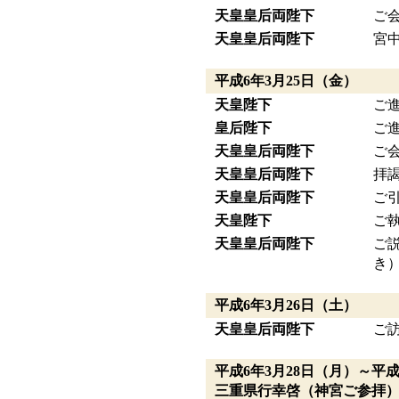
天皇皇后両陛下
ご
天皇皇后両陛下
宮
平成6年3月25日（金）
天皇陛下
ご
皇后陛下
ご
天皇皇后両陛下
ご
天皇皇后両陛下
拝
天皇皇后両陛下
ご
天皇陛下
ご
天皇皇后両陛下
ご
き
平成6年3月26日（土）
天皇皇后両陛下
ご
平成6年3月28日（月）～平成
三重県行幸啓（神宮ご参拝