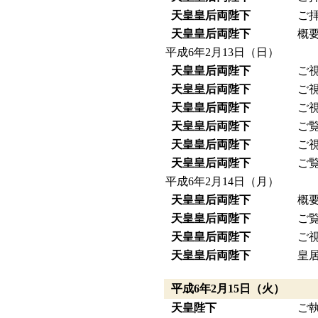
天皇皇后両陛下
ご
天皇皇后両陛下
概
平成6年2月13日（日）
天皇皇后両陛下
ご
天皇皇后両陛下
ご
天皇皇后両陛下
ご
天皇皇后両陛下
ご
天皇皇后両陛下
ご
天皇皇后両陛下
ご
平成6年2月14日（月）
天皇皇后両陛下
概
天皇皇后両陛下
ご
天皇皇后両陛下
ご
天皇皇后両陛下
皇
平成6年2月15日（火）
天皇陛下
ご