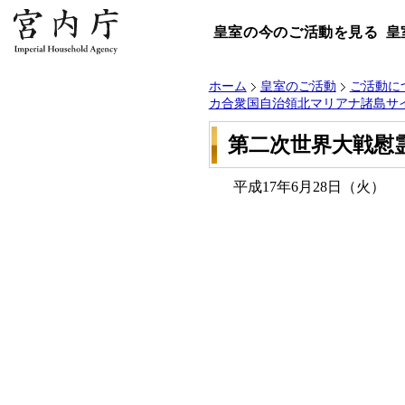
皇室の今のご活動を見る
皇
ホーム
皇室のご活動
ご活動に
カ合衆国自治領北マリアナ諸島サイ
第二次世界大戦慰
平成17年6月28日（火）